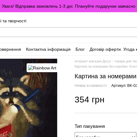
Увага! Відправка замовлень 1-3 дні. Плануйте подарунки завчасно
і та творчості
повернення
Контактна інформація
Блог
Договір оферти. Угода 
Інтернет-магазин Досуг - товари для тво
Картина за номерами без коробки. Єнот
Картина за номерами 
Немає в наявності
Артикул: BK-
354 грн
Тип пакування