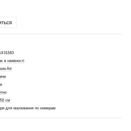
иться
GX31583
є в наявності
bow Art
ини
и
отно
 50 см
ри для малювання по номерам