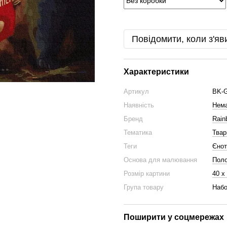
Повідомити, коли з'яв
Характеристики
Артикул
BK-
Наявність
Нема
Бренд
Rain
Тематика
Твар
Теги
Єнот
Основа для малювання
Пол
Розмір картини
40 х
Група товару
Набо
Поширити у соцмережах