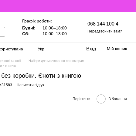
Графік роботи:
068 144 100 4
Будні:
10:00–18:00
Передзвонити вам?
Сб:
10:00–13:00
Вхід
Мій кошик
користувача
Укр
рчості та хобі
Набори для малювання по номерам
и з книгою
без коробки. Єноти з книгою
GX31583
Написати відгук
Порівняти
В бажання