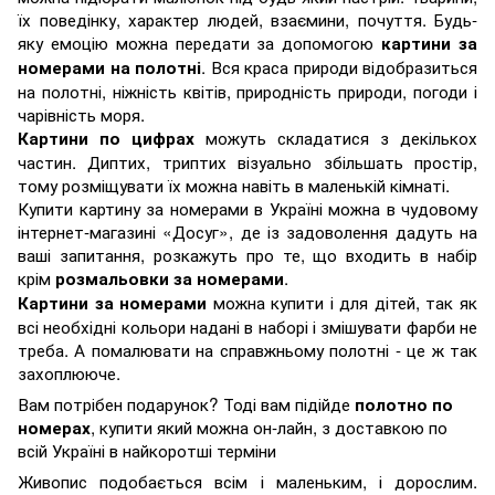
їх поведінку, характер людей, взаємини, почуття. Будь-
яку емоцію можна передати за допомогою
картини за
. Вся краса природи відобразиться
номерами на полотні
на полотні, ніжність квітів, природність природи, погоди і
чарівність моря.
можуть складатися з декількох
Картини по цифрах
частин. Диптих, триптих візуально збільшать простір,
тому розміщувати їх можна навіть в маленькій кімнаті.
Купити картину за номерами в Україні можна в чудовому
інтернет-магазині «Досуг», де із задоволення дадуть на
ваші запитання, розкажуть про те, що входить в набір
крім
.
розмальовки за номерами
можна купити і для дітей, так як
Картини за номерами
всі необхідні кольори надані в наборі і змішувати фарби не
треба. А помалювати на справжньому полотні - це ж так
захоплююче.
Вам потрібен подарунок? Тоді вам підійде
полотно по
, купити який можна он-лайн, з доставкою по
номерах
всій Україні в найкоротші терміни
Живопис подобається всім і маленьким, і дорослим.