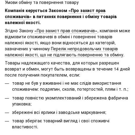
Умови обміну та повернення товару
Компанія керується Законом
«Про захист прав
споживачів»
в питаннях повернення і обміну товарів
належної якості.
Згідно Закону
«Про захист прав споживачів»
, компанія може
відмовити споживачеві в обміні і поверненні товарів
належної якості, якщо вони відносяться до категорій,
зазначених у чинному
Перелік непродовольчих товарів
належної якості, що не підлягають поверненню та обміну
.
Товары надлежащего качества, для которых разрешен
возврат и обмен, могут быть возвращены в течение 14 дней
после получения покупателем, если:
товар не був у вживанні і не має слідів використання
споживачем: подряпин, сколів, потертостей, плям і т. п.;
товар повністю укомплектований і збережена фабрична
упаковка;
збережені всі ярлики і заводське маркування;
товар зберігає товарний вигляд і свої споживчі
властивості.