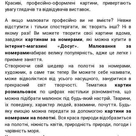
Красиві, професійно-оформлені картини, привертають
увагу глядачів та відвідувачів виставок.
А якщо малювати професійно ви не вмієте? Невже
відступити і тільки спостерігати, як творять інші? Ні в
якому разі! Ви можете творити свої картини вдома,
завдяки
, які можна купити в
картинам за номерами
.
інтернет-магазині «Досуг»
Малювання за
набирає велику популярність, адже це легке і
номерами
приємне заняття.
Створюючи свій шедевр на полотні за номерами,
художник, а саме так тепер Ви можете себе називати,
може відволіктися від усього насущного, зануритися в
прекрасний світ творчості. Тематика
картин
по цифрах настільки різноманітна, що
розмальовок
можна підібрати малюнок під будь-який настрій. Тварини,
їх поведінку, характер людей, взаємини, почуття. Будь-
яку емоцію можна передати за допомогою
картини за
. Вся краса природи відобразиться
номерами на полотні
на полотні, ніжність квітів, природність природи, погоди і
чарівність моря.