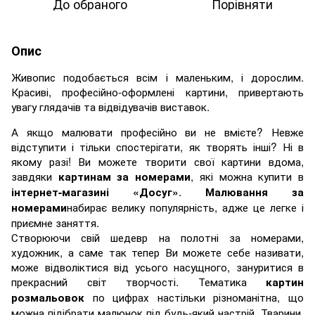
До обраного
Порівняти
Опис
Живопис подобається всім і маленьким, і дорослим.
Красиві, професійно-оформлені картини, привертають
увагу глядачів та відвідувачів виставок.
А якщо малювати професійно ви не вмієте? Невже
відступити і тільки спостерігати, як творять інші? Ні в
якому разі! Ви можете творити свої картини вдома,
завдяки
, які можна купити в
картинам за номерами
.
інтернет-магазині «Досуг»
Малювання за
набирає велику популярність, адже це легке і
номерами
приємне заняття.
Створюючи свій шедевр на полотні за номерами,
художник, а саме так тепер Ви можете себе називати,
може відволіктися від усього насущного, зануритися в
прекрасний світ творчості. Тематика
картин
по цифрах настільки різноманітна, що
розмальовок
можна підібрати малюнок під будь-який настрій. Тварини,