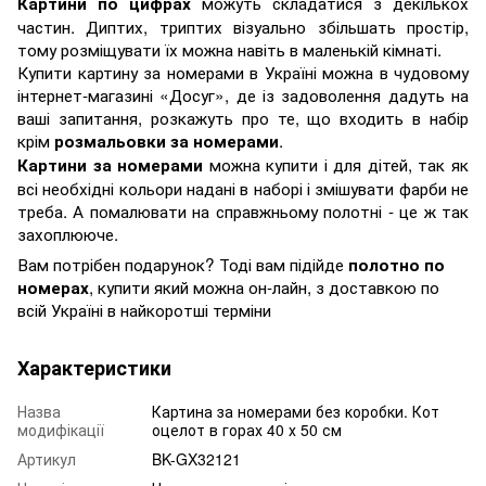
можуть складатися з декількох
Картини по цифрах
частин. Диптих, триптих візуально збільшать простір,
тому розміщувати їх можна навіть в маленькій кімнаті.
Купити картину за номерами в Україні можна в чудовому
інтернет-магазині «Досуг», де із задоволення дадуть на
ваші запитання, розкажуть про те, що входить в набір
крім
.
розмальовки за номерами
можна купити і для дітей, так як
Картини за номерами
всі необхідні кольори надані в наборі і змішувати фарби не
треба. А помалювати на справжньому полотні - це ж так
захоплююче.
Вам потрібен подарунок? Тоді вам підійде
полотно по
, купити який можна он-лайн, з доставкою по
номерах
всій Україні в найкоротші терміни
Характеристики
Назва
Картина за номерами без коробки. Кот
модифікації
оцелот в горах 40 х 50 см
Артикул
BK-GX32121