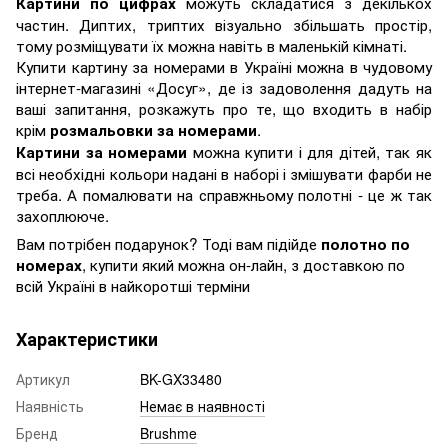
можуть складатися з декількох
Картини по цифрах
частин. Диптих, триптих візуально збільшать простір,
тому розміщувати їх можна навіть в маленькій кімнаті.
Купити картину за номерами в Україні можна в чудовому
інтернет-магазині «Досуг», де із задоволення дадуть на
ваші запитання, розкажуть про те, що входить в набір
крім
.
розмальовки за номерами
можна купити і для дітей, так як
Картини за номерами
всі необхідні кольори надані в наборі і змішувати фарби не
треба. А помалювати на справжньому полотні - це ж так
захоплююче.
Вам потрібен подарунок? Тоді вам підійде
полотно по
, купити який можна он-лайн, з доставкою по
номерах
всій Україні в найкоротші терміни
Характеристики
Артикул
BK-GX33480
Наявність
Немає в наявності
Бренд
Brushme