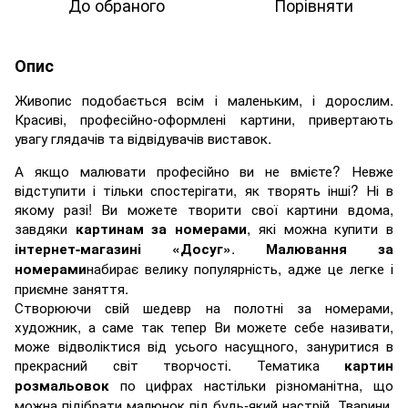
До обраного
Порівняти
Опис
Живопис подобається всім і маленьким, і дорослим.
Красиві, професійно-оформлені картини, привертають
увагу глядачів та відвідувачів виставок.
А якщо малювати професійно ви не вмієте? Невже
відступити і тільки спостерігати, як творять інші? Ні в
якому разі! Ви можете творити свої картини вдома,
завдяки
, які можна купити в
картинам за номерами
.
інтернет-магазині «Досуг»
Малювання за
набирає велику популярність, адже це легке і
номерами
приємне заняття.
Створюючи свій шедевр на полотні за номерами,
художник, а саме так тепер Ви можете себе називати,
може відволіктися від усього насущного, зануритися в
прекрасний світ творчості. Тематика
картин
по цифрах настільки різноманітна, що
розмальовок
можна підібрати малюнок під будь-який настрій. Тварини,