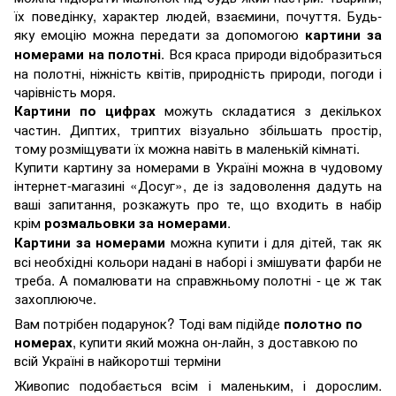
їх поведінку, характер людей, взаємини, почуття. Будь-
яку емоцію можна передати за допомогою
картини за
. Вся краса природи відобразиться
номерами на полотні
на полотні, ніжність квітів, природність природи, погоди і
чарівність моря.
можуть складатися з декількох
Картини по цифрах
частин. Диптих, триптих візуально збільшать простір,
тому розміщувати їх можна навіть в маленькій кімнаті.
Купити картину за номерами в Україні можна в чудовому
інтернет-магазині «Досуг», де із задоволення дадуть на
ваші запитання, розкажуть про те, що входить в набір
крім
.
розмальовки за номерами
можна купити і для дітей, так як
Картини за номерами
всі необхідні кольори надані в наборі і змішувати фарби не
треба. А помалювати на справжньому полотні - це ж так
захоплююче.
Вам потрібен подарунок? Тоді вам підійде
полотно по
, купити який можна он-лайн, з доставкою по
номерах
всій Україні в найкоротші терміни
Живопис подобається всім і маленьким, і дорослим.