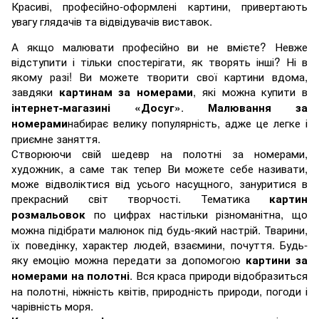
Красиві, професійно-оформлені картини, привертають
увагу глядачів та відвідувачів виставок.
А якщо малювати професійно ви не вмієте? Невже
відступити і тільки спостерігати, як творять інші? Ні в
якому разі! Ви можете творити свої картини вдома,
завдяки
, які можна купити в
картинам за номерами
.
інтернет-магазині «Досуг»
Малювання за
набирає велику популярність, адже це легке і
номерами
приємне заняття.
Створюючи свій шедевр на полотні за номерами,
художник, а саме так тепер Ви можете себе називати,
може відволіктися від усього насущного, зануритися в
прекрасний світ творчості. Тематика
картин
по цифрах настільки різноманітна, що
розмальовок
можна підібрати малюнок під будь-який настрій. Тварини,
їх поведінку, характер людей, взаємини, почуття. Будь-
яку емоцію можна передати за допомогою
картини за
. Вся краса природи відобразиться
номерами на полотні
на полотні, ніжність квітів, природність природи, погоди і
чарівність моря.