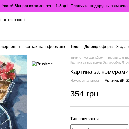
Увага! Відправка замовлень 1-3 дні. Плануйте подарунки завчасно
і та творчості
повернення
Контактна інформація
Блог
Договір оферти. Угода 
Інтернет-магазин Досуг - товари для тво
Картина за номерами без коробки. Літо
Картина за номерами 
Немає в наявності
Артикул: BK-
354 грн
Тип пакування