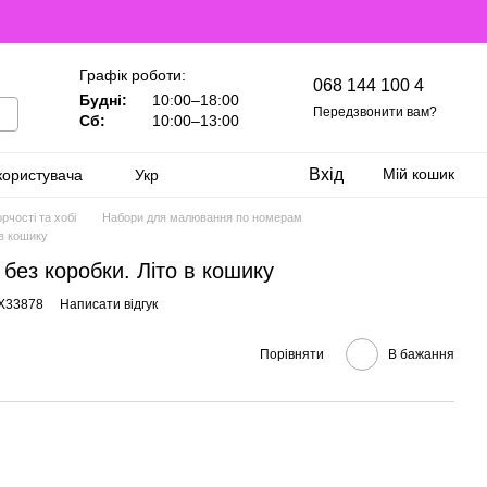
Графік роботи:
068 144 100 4
Будні:
10:00–18:00
Передзвонити вам?
Сб:
10:00–13:00
Вхід
Мій кошик
користувача
Укр
рчості та хобі
Набори для малювання по номерам
 в кошику
без коробки. Літо в кошику
GX33878
Написати відгук
Порівняти
В бажання