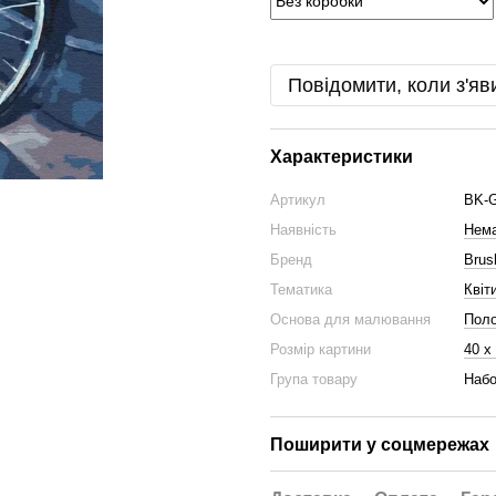
Повідомити, коли з'яв
Характеристики
Артикул
BK-
Наявність
Нема
Бренд
Bru
Тематика
Квіт
Основа для малювання
Пол
Розмір картини
40 х
Група товару
Набо
Поширити у соцмережах