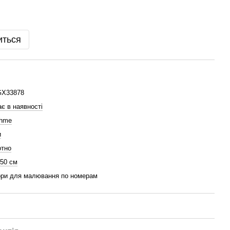
иться
GX33878
є в наявності
shme
и
отно
 50 см
ри для малювання по номерам