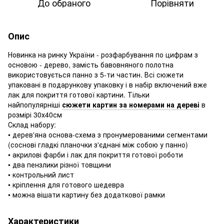
До обраного
Порівняти
Опис
Новинка на ринку України - розфарбування по цифрам з
основою - дерево, замість бавовняного полотна
використовується панно з 5-ти частин. Всі сюжети
упаковані в подарункову упаковку і в набір включений вже
лак для покриття готової картини. Тільки
найпопулярніші
сюжети картин за номерами на дереві
в
розмірі 30х40см
Склад набору:
• дерев'яна основа-схема з пронумерованими сегментами
(соснові гладкі планочки з'єднані між собою у панно)
• акрилові фарби і лак для покриття готової роботи
• два пензлики різної товщини
• контрольний лист
• кріплення для готового шедевра
• можна вішати картину без додаткової рамки
Характеристики