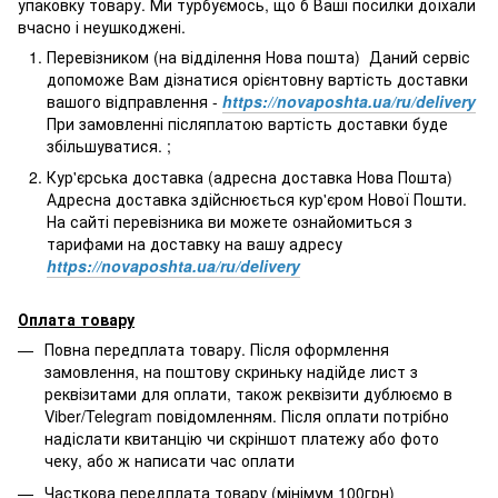
упаковку товару. Ми турбуємось, що б Ваші посилки доїхали
вчасно і неушкоджені.
Перевізником (на відділення Нова пошта) Даний сервіс
допоможе Вам дізнатися орієнтовну вартість доставки
вашого відправлення -
https://novaposhta.ua/ru/delivery
При замовленні післяплатою вартість доставки буде
збільшуватися. ;
Кур'єрська доставка (адресна доставка Нова Пошта)
Адресна доставка здійснюється кур'єром Нової Пошти.
На сайті перевізника ви можете ознайомиться з
тарифами на доставку на вашу адресу
https://novaposhta.ua/ru/delivery
Оплата товару
Повна передплата товару. Після оформлення
замовлення, на поштову скриньку надійде лист з
реквізитами для оплати, також реквізити дублюємо в
Viber/Telegram повідомленням. Після оплати потрібно
надіслати квитанцію чи скріншот платежу або фото
чеку, або ж написати час оплати
Часткова передплата товару (мінімум 100грн)