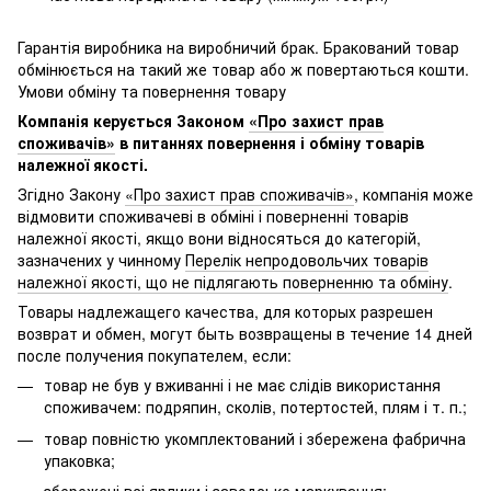
Гарантія виробника на виробничий брак. Бракований товар
обмінюється на такий же товар або ж повертаються кошти.
Умови обміну та повернення товару
Компанія керується Законом
«Про захист прав
споживачів»
в питаннях повернення і обміну товарів
належної якості.
Згідно Закону
«Про захист прав споживачів»
, компанія може
відмовити споживачеві в обміні і поверненні товарів
належної якості, якщо вони відносяться до категорій,
зазначених у чинному
Перелік непродовольчих товарів
належної якості, що не підлягають поверненню та обміну
.
Товары надлежащего качества, для которых разрешен
возврат и обмен, могут быть возвращены в течение 14 дней
после получения покупателем, если:
товар не був у вживанні і не має слідів використання
споживачем: подряпин, сколів, потертостей, плям і т. п.;
товар повністю укомплектований і збережена фабрична
упаковка;
збережені всі ярлики і заводське маркування;