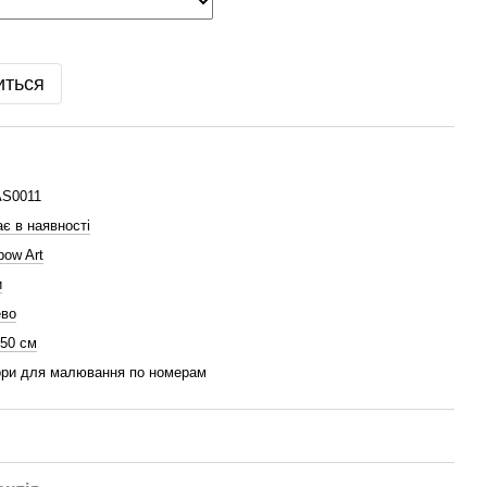
иться
AS0011
є в наявності
bow Art
и
ево
 50 см
ри для малювання по номерам