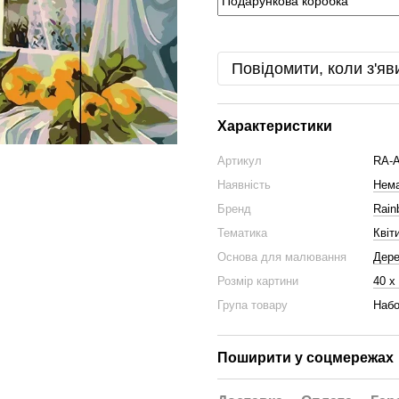
Повідомити, коли з'яв
Характеристики
Артикул
RA-
Наявність
Нема
Бренд
Rain
Тематика
Квіт
Основа для малювання
Дер
Розмір картини
40 х
Група товару
Набо
Поширити у соцмережах