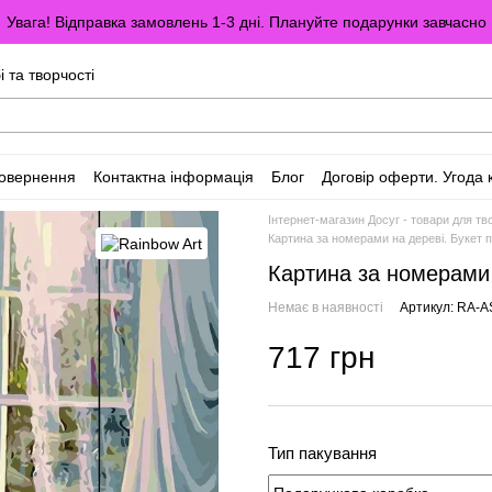
Увага! Відправка замовлень 1-3 дні. Плануйте подарунки завчасно
і та творчості
повернення
Контактна інформація
Блог
Договір оферти. Угода 
Інтернет-магазин Досуг - товари для тво
Картина за номерами на дереві. Букет п
Картина за номерами 
Немає в наявності
Артикул: RA-A
717 грн
Тип пакування