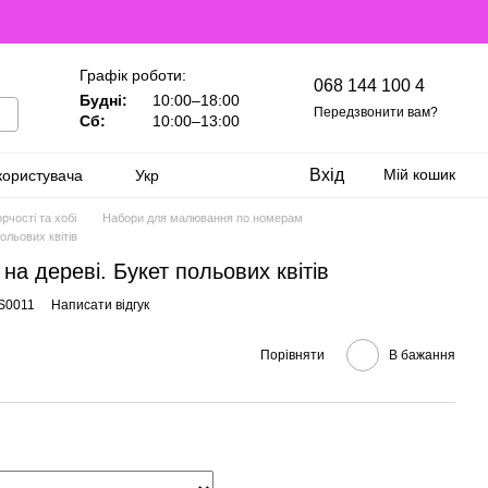
Графік роботи:
068 144 100 4
Будні:
10:00–18:00
Передзвонити вам?
Сб:
10:00–13:00
Вхід
Мій кошик
користувача
Укр
рчості та хобі
Набори для малювання по номерам
ольових квітів
на дереві. Букет польових квітів
S0011
Написати відгук
Порівняти
В бажання