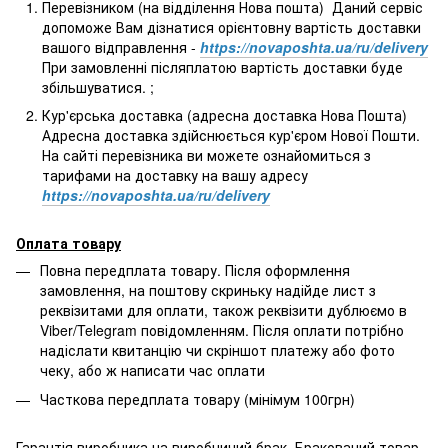
Перевізником (на відділення Нова пошта) Даний сервіс
допоможе Вам дізнатися орієнтовну вартість доставки
вашого відправлення -
https://novaposhta.ua/ru/delivery
При замовленні післяплатою вартість доставки буде
збільшуватися. ;
Кур'єрська доставка (адресна доставка Нова Пошта)
Адресна доставка здійснюється кур'єром Нової Пошти.
На сайті перевізника ви можете ознайомиться з
тарифами на доставку на вашу адресу
https://novaposhta.ua/ru/delivery
Оплата товару
Повна передплата товару. Після оформлення
замовлення, на поштову скриньку надійде лист з
реквізитами для оплати, також реквізити дублюємо в
Viber/Telegram повідомленням. Після оплати потрібно
надіслати квитанцію чи скріншот платежу або фото
чеку, або ж написати час оплати
Часткова передплата товару (мінімум 100грн)
Гарантія виробника на виробничий брак. Бракований товар