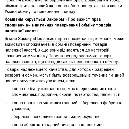
обмінюється на такий же товар або ж повертаються кошти.
Умови обміну та повернення товару
Компанія керується Законом
«Про захист прав
споживачів»
в питаннях повернення і обміну товарів
належної якості.
Згідно Закону
«Про захист прав споживачів»
, компанія може
відмовити споживачеві в обміні і поверненні товарів
належної якості, якщо вони відносяться до категорій,
зазначених у чинному
Перелік непродовольчих товарів
належної якості, що не підлягають поверненню та обміну
.
Товары надлежащего качества, для которых разрешен
возврат и обмен, могут быть возвращены в течение 14 дней
после получения покупателем, если:
товар не був у вживанні і не має слідів використання
споживачем: подряпин, сколів, потертостей, плям і т. п.;
товар повністю укомплектований і збережена фабрична
упаковка;
збережені всі ярлики і заводське маркування;
товар зберігає товарний вигляд і свої споживчі