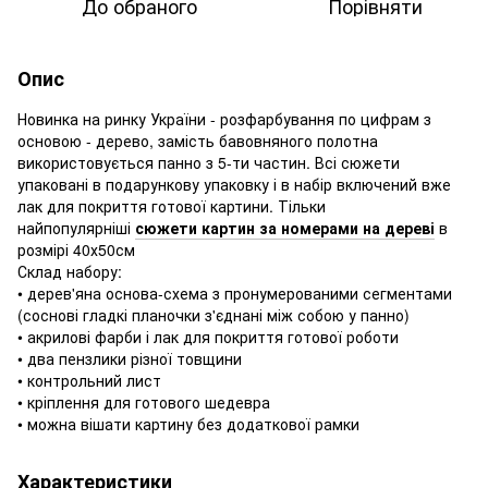
До обраного
Порівняти
Опис
Новинка на ринку України - розфарбування по цифрам з
основою - дерево, замість бавовняного полотна
використовується панно з 5-ти частин. Всі сюжети
упаковані в подарункову упаковку і в набір включений вже
лак для покриття готової картини. Тільки
найпопулярніші
сюжети картин за номерами на дереві
в
розмірі 40х50см
Склад набору:
• дерев'яна основа-схема з пронумерованими сегментами
(соснові гладкі планочки з'єднані між собою у панно)
• акрилові фарби і лак для покриття готової роботи
• два пензлики різної товщини
• контрольний лист
• кріплення для готового шедевра
• можна вішати картину без додаткової рамки
Характеристики