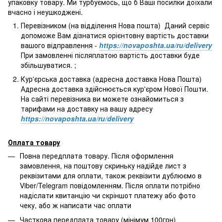
упаковку товару. Ми турбуємось, що б Ваші посилки доїхали
вчасно і неушкоджені.
Перевізником (на відділення Нова пошта) Даний сервіс
допоможе Вам дізнатися орієнтовну вартість доставки
вашого відправлення -
https://novaposhta.ua/ru/delivery
При замовленні післяплатою вартість доставки буде
збільшуватися. ;
Кур'єрська доставка (адресна доставка Нова Пошта)
Адресна доставка здійснюється кур'єром Нової Пошти.
На сайті перевізника ви можете ознайомиться з
тарифами на доставку на вашу адресу
https://novaposhta.ua/ru/delivery
Оплата товару
Повна передплата товару. Після оформлення
замовлення, на поштову скриньку надійде лист з
реквізитами для оплати, також реквізити дублюємо в
Viber/Telegram повідомленням. Після оплати потрібно
надіслати квитанцію чи скріншот платежу або фото
чеку, або ж написати час оплати
Часткова передплата товару (мінімум 100грн)