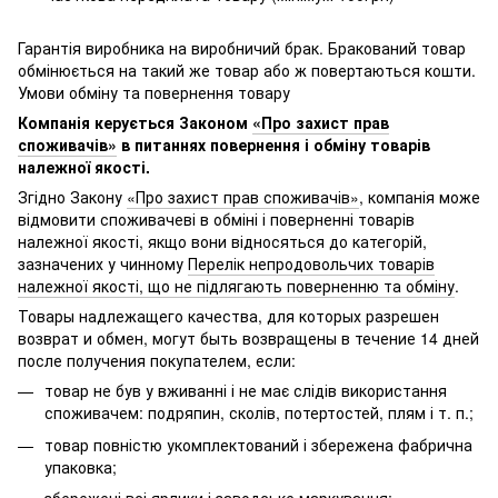
Гарантія виробника на виробничий брак. Бракований товар
обмінюється на такий же товар або ж повертаються кошти.
Умови обміну та повернення товару
Компанія керується Законом
«Про захист прав
споживачів»
в питаннях повернення і обміну товарів
належної якості.
Згідно Закону
«Про захист прав споживачів»
, компанія може
відмовити споживачеві в обміні і поверненні товарів
належної якості, якщо вони відносяться до категорій,
зазначених у чинному
Перелік непродовольчих товарів
належної якості, що не підлягають поверненню та обміну
.
Товары надлежащего качества, для которых разрешен
возврат и обмен, могут быть возвращены в течение 14 дней
после получения покупателем, если:
товар не був у вживанні і не має слідів використання
споживачем: подряпин, сколів, потертостей, плям і т. п.;
товар повністю укомплектований і збережена фабрична
упаковка;
збережені всі ярлики і заводське маркування;