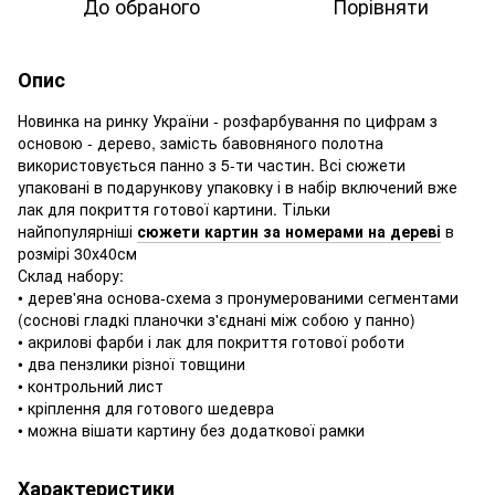
До обраного
Порівняти
Опис
Новинка на ринку України - розфарбування по цифрам з
основою - дерево, замість бавовняного полотна
використовується панно з 5-ти частин. Всі сюжети
упаковані в подарункову упаковку і в набір включений вже
лак для покриття готової картини. Тільки
найпопулярніші
сюжети картин за номерами на дереві
в
розмірі 30х40см
Склад набору:
• дерев'яна основа-схема з пронумерованими сегментами
(соснові гладкі планочки з'єднані між собою у панно)
• акрилові фарби і лак для покриття готової роботи
• два пензлики різної товщини
• контрольний лист
• кріплення для готового шедевра
• можна вішати картину без додаткової рамки
Характеристики