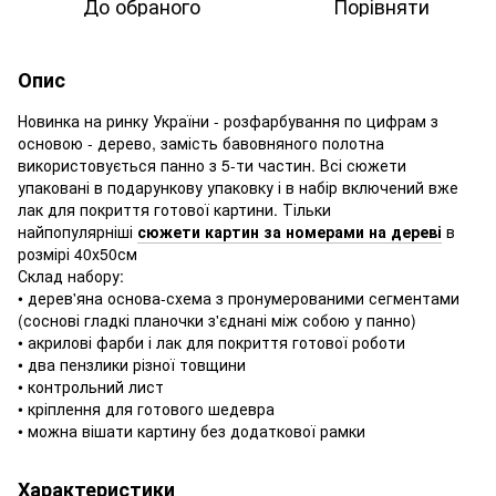
До обраного
Порівняти
Опис
Новинка на ринку України - розфарбування по цифрам з
основою - дерево, замість бавовняного полотна
використовується панно з 5-ти частин. Всі сюжети
упаковані в подарункову упаковку і в набір включений вже
лак для покриття готової картини. Тільки
найпопулярніші
сюжети картин за номерами на дереві
в
розмірі 40х50см
Склад набору:
• дерев'яна основа-схема з пронумерованими сегментами
(соснові гладкі планочки з'єднані між собою у панно)
• акрилові фарби і лак для покриття готової роботи
• два пензлики різної товщини
• контрольний лист
• кріплення для готового шедевра
• можна вішати картину без додаткової рамки
Характеристики