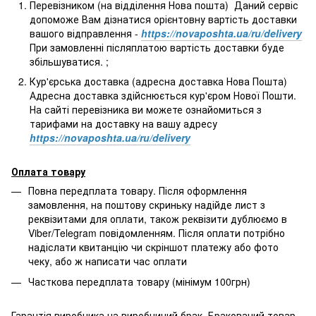
Перевізником (на відділення Нова пошта) Даний сервіс
допоможе Вам дізнатися орієнтовну вартість доставки
вашого відправлення -
https://novaposhta.ua/ru/delivery
При замовленні післяплатою вартість доставки буде
збільшуватися. ;
Кур'єрська доставка (адресна доставка Нова Пошта)
Адресна доставка здійснюється кур'єром Нової Пошти.
На сайті перевізника ви можете ознайомиться з
тарифами на доставку на вашу адресу
https://novaposhta.ua/ru/delivery
Оплата товару
Повна передплата товару. Після оформлення
замовлення, на поштову скриньку надійде лист з
реквізитами для оплати, також реквізити дублюємо в
Viber/Telegram повідомленням. Після оплати потрібно
надіслати квитанцію чи скріншот платежу або фото
чеку, або ж написати час оплати
Часткова передплата товару (мінімум 100грн)
Гарантія виробника на виробничий брак. Бракований товар