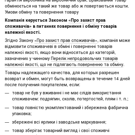
обмінюється на такий же товар або ж повертаються кошти.
Умови обміну та повернення товару
Компанія керується Законом
«Про захист прав
споживачів»
в питаннях повернення і обміну товарів
належної якості.
Згідно Закону
«Про захист прав споживачів»
, компанія може
відмовити споживачеві в обміні і поверненні товарів
належної якості, якщо вони відносяться до категорій,
зазначених у чинному
Перелік непродовольчих товарів
належної якості, що не підлягають поверненню та обміну
.
Товары надлежащего качества, для которых разрешен
возврат и обмен, могут быть возвращены в течение 14 дней
после получения покупателем, если:
товар не був у вживанні і не має слідів використання
споживачем: подряпин, сколів, потертостей, плям і т. п.;
товар повністю укомплектований і збережена фабрична
упаковка;
збережені всі ярлики і заводське маркування;
товар зберігає товарний вигляд і свої споживчі