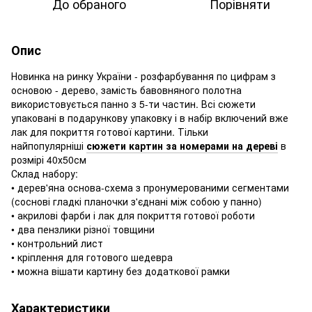
До обраного
Порівняти
Опис
Новинка на ринку України - розфарбування по цифрам з
основою - дерево, замість бавовняного полотна
використовується панно з 5-ти частин. Всі сюжети
упаковані в подарункову упаковку і в набір включений вже
лак для покриття готової картини. Тільки
найпопулярніші
сюжети картин за номерами на дереві
в
розмірі 40х50см
Склад набору:
• дерев'яна основа-схема з пронумерованими сегментами
(соснові гладкі планочки з'єднані між собою у панно)
• акрилові фарби і лак для покриття готової роботи
• два пензлики різної товщини
• контрольний лист
• кріплення для готового шедевра
• можна вішати картину без додаткової рамки
Характеристики