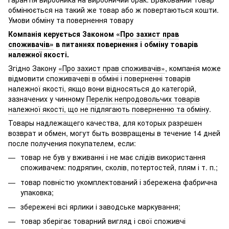
обмінюється на такий же товар або ж повертаються кошти.
Умови обміну та повернення товару
Компанія керується Законом
«Про захист прав
споживачів»
в питаннях повернення і обміну товарів
належної якості.
Згідно Закону
«Про захист прав споживачів»
, компанія може
відмовити споживачеві в обміні і поверненні товарів
належної якості, якщо вони відносяться до категорій,
зазначених у чинному
Перелік непродовольчих товарів
належної якості, що не підлягають поверненню та обміну
.
Товары надлежащего качества, для которых разрешен
возврат и обмен, могут быть возвращены в течение 14 дней
после получения покупателем, если:
товар не був у вживанні і не має слідів використання
споживачем: подряпин, сколів, потертостей, плям і т. п.;
товар повністю укомплектований і збережена фабрична
упаковка;
збережені всі ярлики і заводське маркування;
товар зберігає товарний вигляд і свої споживчі