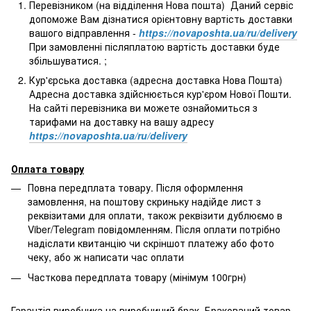
Перевізником (на відділення Нова пошта) Даний сервіс
допоможе Вам дізнатися орієнтовну вартість доставки
вашого відправлення -
https://novaposhta.ua/ru/delivery
При замовленні післяплатою вартість доставки буде
збільшуватися. ;
Кур'єрська доставка (адресна доставка Нова Пошта)
Адресна доставка здійснюється кур'єром Нової Пошти.
На сайті перевізника ви можете ознайомиться з
тарифами на доставку на вашу адресу
https://novaposhta.ua/ru/delivery
Оплата товару
Повна передплата товару. Після оформлення
замовлення, на поштову скриньку надійде лист з
реквізитами для оплати, також реквізити дублюємо в
Viber/Telegram повідомленням. Після оплати потрібно
надіслати квитанцію чи скріншот платежу або фото
чеку, або ж написати час оплати
Часткова передплата товару (мінімум 100грн)
Гарантія виробника на виробничий брак. Бракований товар