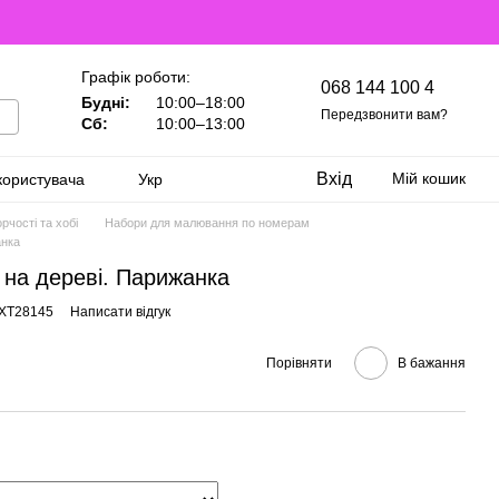
Графік роботи:
068 144 100 4
Будні:
10:00–18:00
Передзвонити вам?
Сб:
10:00–13:00
Вхід
Мій кошик
користувача
Укр
рчості та хобі
Набори для малювання по номерам
анка
 на дереві. Парижанка
GXT28145
Написати відгук
Порівняти
В бажання