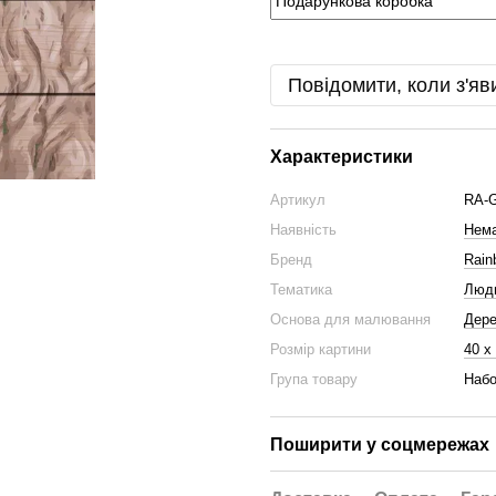
Повідомити, коли з'яв
Характеристики
Артикул
RA-
Наявність
Нема
Бренд
Rain
Тематика
Люд
Основа для малювання
Дер
Розмір картини
40 х
Група товару
Набо
Поширити у соцмережах