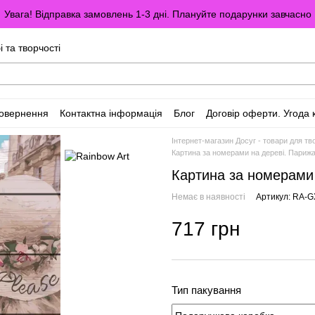
Увага! Відправка замовлень 1-3 дні. Плануйте подарунки завчасно
і та творчості
повернення
Контактна інформація
Блог
Договір оферти. Угода 
Інтернет-магазин Досуг - товари для тво
Картина за номерами на дереві. Париж
Картина за номерами
Немає в наявності
Артикул: RA-
717 грн
Тип пакування