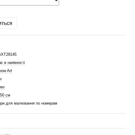
иться
GXT28145
є в наявності
bow Art
и
ево
 50 см
ри для малювання по номерам