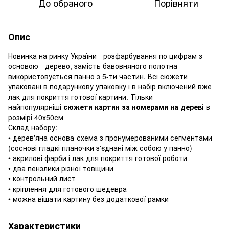
До обраного
Порівняти
Опис
Новинка на ринку України - розфарбування по цифрам з
основою - дерево, замість бавовняного полотна
використовується панно з 5-ти частин. Всі сюжети
упаковані в подарункову упаковку і в набір включений вже
лак для покриття готової картини. Тільки
найпопулярніші
сюжети картин за номерами на дереві
в
розмірі 40х50см
Склад набору:
• дерев'яна основа-схема з пронумерованими сегментами
(соснові гладкі планочки з'єднані між собою у панно)
• акрилові фарби і лак для покриття готової роботи
• два пензлики різної товщини
• контрольний лист
• кріплення для готового шедевра
• можна вішати картину без додаткової рамки
Характеристики