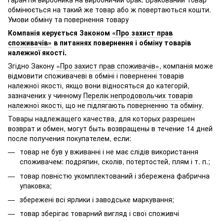
обмінюється на такий же товар або ж повертаються кошти.
Умови обміну та повернення товару
Компанія керується Законом
«Про захист прав
споживачів»
в питаннях повернення і обміну товарів
належної якості.
Згідно Закону
«Про захист прав споживачів»
, компанія може
відмовити споживачеві в обміні і поверненні товарів
належної якості, якщо вони відносяться до категорій,
зазначених у чинному
Перелік непродовольчих товарів
належної якості, що не підлягають поверненню та обміну
.
Товары надлежащего качества, для которых разрешен
возврат и обмен, могут быть возвращены в течение 14 дней
после получения покупателем, если:
товар не був у вживанні і не має слідів використання
споживачем: подряпин, сколів, потертостей, плям і т. п.;
товар повністю укомплектований і збережена фабрична
упаковка;
збережені всі ярлики і заводське маркування;
товар зберігає товарний вигляд і свої споживчі