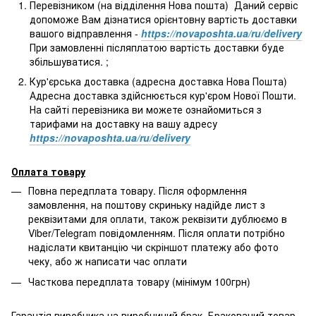
Перевізником (на відділення Нова пошта) Даний сервіс
допоможе Вам дізнатися орієнтовну вартість доставки
вашого відправлення -
https://novaposhta.ua/ru/delivery
При замовленні післяплатою вартість доставки буде
збільшуватися. ;
Кур'єрська доставка (адресна доставка Нова Пошта)
Адресна доставка здійснюється кур'єром Нової Пошти.
На сайті перевізника ви можете ознайомиться з
тарифами на доставку на вашу адресу
https://novaposhta.ua/ru/delivery
Оплата товару
Повна передплата товару. Після оформлення
замовлення, на поштову скриньку надійде лист з
реквізитами для оплати, також реквізити дублюємо в
Viber/Telegram повідомленням. Після оплати потрібно
надіслати квитанцію чи скріншот платежу або фото
чеку, або ж написати час оплати
Часткова передплата товару (мінімум 100грн)
Гарантія виробника на виробничий брак. Бракований товар