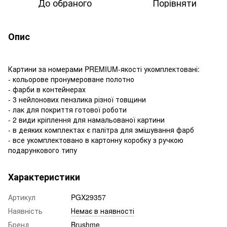
До обраного
Порівняти
Опис
Картини за номерами PREMIUM-якості укомплектовані:
- кольорове пронумероване полотно
- фарби в контейнерах
- 3 нейлонових пензлика різної товщини
- лак для покриття готової роботи
- 2 види кріплення для намальованої картини
- в деяких комплектах є палітра для змішування фарб
- все укомплектовано в картонну коробку з ручкою
подарункового типу
Характеристики
Артикул
PGX29357
Наявність
Немає в наявності
Бренд
Brushme