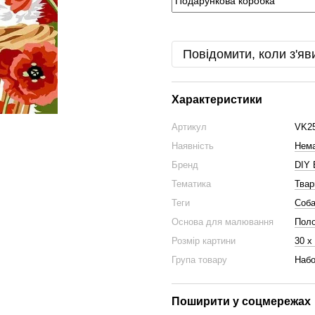
Повідомити, коли з'яв
Характеристики
Артикул
VK2
Наявність
Нема
Бренд
DIY 
Тематика
Твар
Теги
Соба
Основа для малювання
Пол
Розмір картини
30 х
Група товару
Набо
Поширити у соцмережах