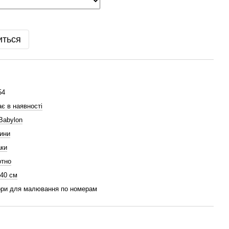
иться
54
є в наявності
Babylon
ини
ки
отно
 40 см
ри для малювання по номерам