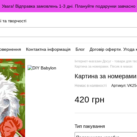
Увага! Відправка замовлень 1-3 дні. Плануйте подарунки завчасно
і та творчості
повернення
Контактна інформація
Блог
Договір оферти. Угода 
Інтернет-магазин Досуг - товари для тво
Картина за номерами. Песик в маках
Картина за номерами
Немає в наявності
Артикул: VK25
420 грн
Тип пакування