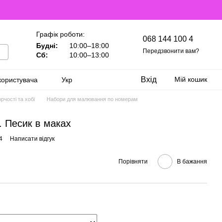
Графік роботи:
068 144 100 4
Будні:
10:00–18:00
Передзвонити вам?
Сб:
10:00–13:00
Вхід
Мій кошик
користувача
Укр
рчості та хобі
Набори для малювання по номерам
. Песик в маках
4
Написати відгук
Порівняти
В бажання