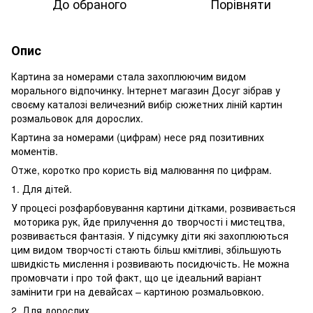
До обраного
Порівняти
Опис
Картина за номерами стала захоплюючим видом
морального відпочинку. Інтернет магазин Досуг зібрав у
своєму каталозі величезний вибір сюжетних ліній картин
розмальовок для дорослих.
Картина за номерами (цифрам) несе ряд позитивних
моментів.
Отже, коротко про користь від малювання по цифрам.
1. Для дітей.
У процесі розфарбовування картини дітками, розвивається
моторика рук, йде прилучення до творчості і мистецтва,
розвивається фантазія. У підсумку діти які захоплюються
цим видом творчості стають більш кмітливі, збільшують
швидкість мислення і розвивають посидючість. Не можна
промовчати і про той факт, що це ідеальний варіант
замінити гри на девайсах – картиною розмальовкою.
2. Для дорослих.