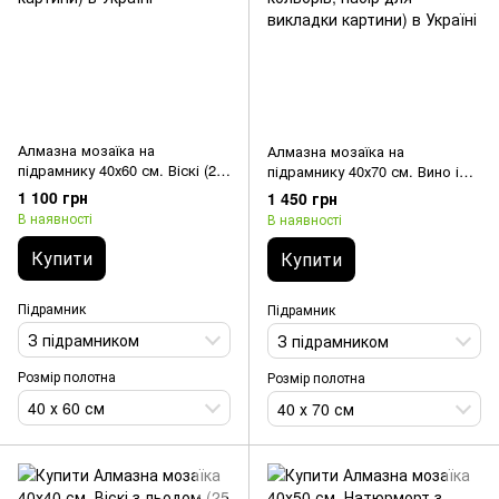
Алмазна мозаїка на
Алмазна мозаїка на
підрамнику 40х60 см. Віскі (25
підрамнику 40х70 см. Вино і
кольорів, набір для викладки
сир. Французький настрій (37
1 100 грн
1 450 грн
картини)
кольорів, набір для викладки
В наявності
В наявності
картини)
Купити
Купити
Підрамник
Підрамник
З підрамником
З підрамником
Розмір полотна
Розмір полотна
40 х 60 см
40 х 70 см