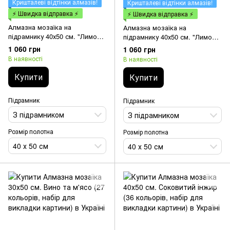
Кришталеві відтінки алмазів!
Кришталеві відтінки алмазів!
⚡ Швидка відправка ⚡
⚡ Швидка відправка ⚡
Алмазна мозаїка на
Алмазна мозаїка на
підрамнику 40х50 см. "Лимони
підрамнику 40х50 см. "Лимони"
та лайм" 47 кольорів (з спец.
46 кольорів (з спец.
1 060 грн
1 060 грн
відтінками алмазів 4 АВ + 1
відтінками алмазів 3 АВ + 1
В наявності
В наявності
FD + 1 CR + 1 GL)
FD + 1 CR)
Купити
Купити
Підрамник
Підрамник
З підрамником
З підрамником
Розмір полотна
Розмір полотна
40 х 50 см
40 х 50 см