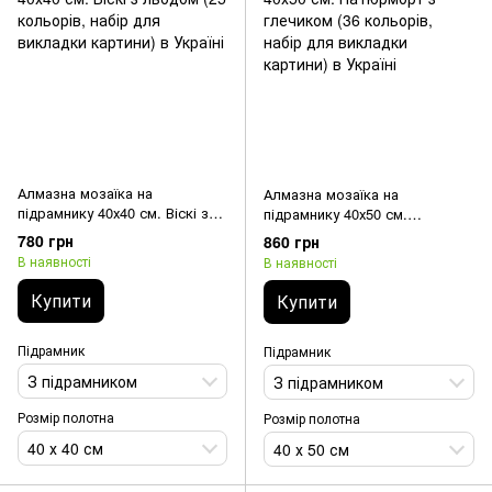
Алмазна мозаїка на
Алмазна мозаїка на
підрамнику 40х40 см. Віскі з
підрамнику 40х50 см.
льодом (25 кольорів, набір
Натюрморт з глечиком (36
780 грн
860 грн
для викладки картини)
кольорів, набір для викладки
В наявності
В наявності
картини)
Купити
Купити
Підрамник
Підрамник
З підрамником
З підрамником
Розмір полотна
Розмір полотна
40 х 40 см
40 х 50 см