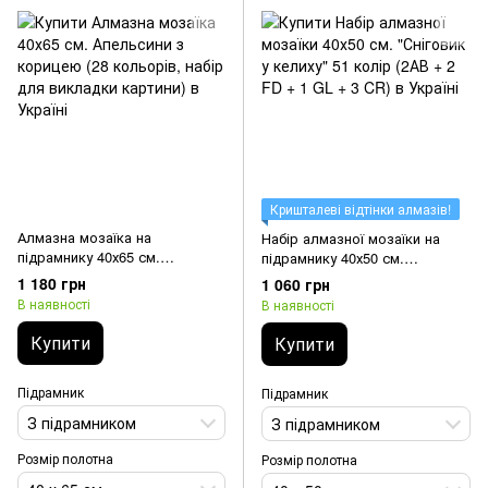
Кришталеві відтінки алмазів!
Алмазна мозаїка на
Набір алмазної мозаїки на
підрамнику 40х65 см.
підрамнику 40х50 см.
Апельсини з корицею (28
"Сніговик у келиху" 51 колір
1 180 грн
1 060 грн
кольорів, набір для викладки
(2АВ + 2 FD + 1 GL + 3 CR)
В наявності
В наявності
картини)
Купити
Купити
Підрамник
Підрамник
З підрамником
З підрамником
Розмір полотна
Розмір полотна