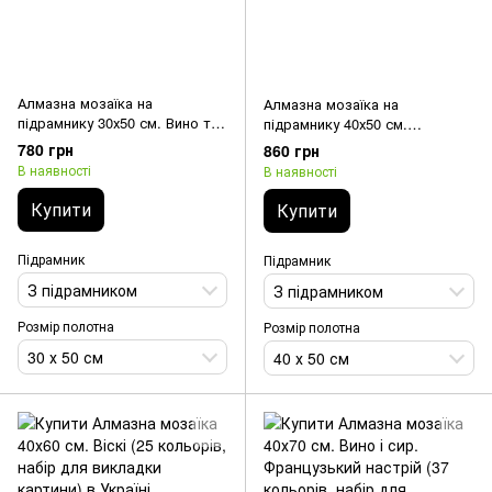
Алмазна мозаїка на
Алмазна мозаїка на
підрамнику 30х50 см. Вино та
підрамнику 40х50 см.
м'ясо (27 кольорів, набір для
Соковитий інжир (36
780 грн
860 грн
викладки картини)
кольорів, набір для викладки
В наявності
В наявності
картини)
Купити
Купити
Підрамник
Підрамник
З підрамником
З підрамником
Розмір полотна
Розмір полотна
30 х 50 см
40 х 50 см