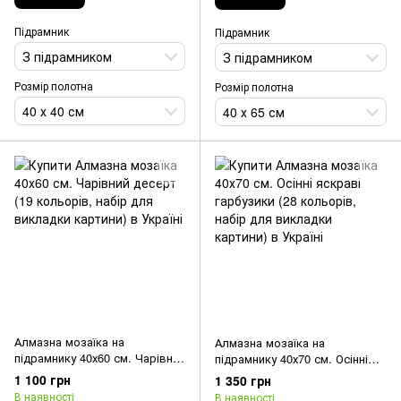
Підрамник
Підрамник
З підрамником
З підрамником
Розмір полотна
Розмір полотна
40 х 40 см
40 х 65 см
Алмазна мозаїка на
Алмазна мозаїка на
підрамнику 40х60 см. Чарівний
підрамнику 40х70 см. Осінні
десерт (19 кольорів, набір
яскраві гарбузики (28
1 100 грн
1 350 грн
для викладки картини)
кольорів, набір для викладки
В наявності
В наявності