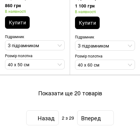
кохання (22 кольорів, набір
Горобина на підвіконні (26
860 грн
1 100 грн
для викладки картини)
кольорів, набір для викладки
В наявності
В наявності
картини)
Купити
Купити
Підрамник
Підрамник
З підрамником
З підрамником
Розмір полотна
Розмір полотна
40 х 50 см
40 х 60 см
Показати ще 20 товарів
Назад
Вперед
2
з 29