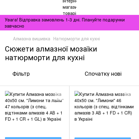
Увага! Відправка замовлень 1-3 дні. Плануйте подарунки
завчасно
Алмазна вишивка
Натюрморти для кухні
Сюжети алмазної мозаїки
натюрморти для кухні
Фільтр
Спочатку нові