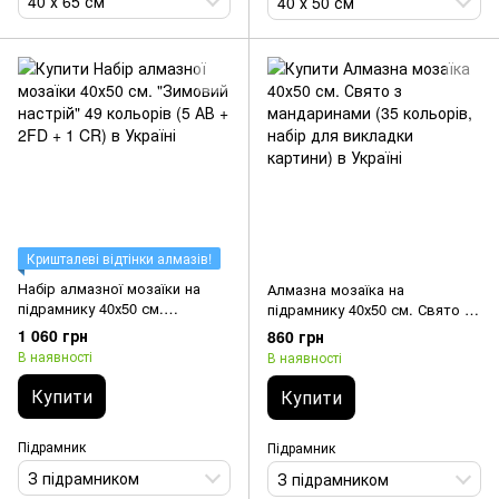
40 х 65 см
40 х 50 см
Кришталеві відтінки алмазів!
Набір алмазної мозаїки на
Алмазна мозаїка на
підрамнику 40х50 см.
підрамнику 40х50 см. Свято з
"Зимовий настрій" 49
мандаринами (35 кольорів,
1 060 грн
860 грн
кольорів (5 АВ + 2FD + 1 CR)
набір для викладки картини)
В наявності
В наявності
Купити
Купити
Підрамник
Підрамник
З підрамником
З підрамником