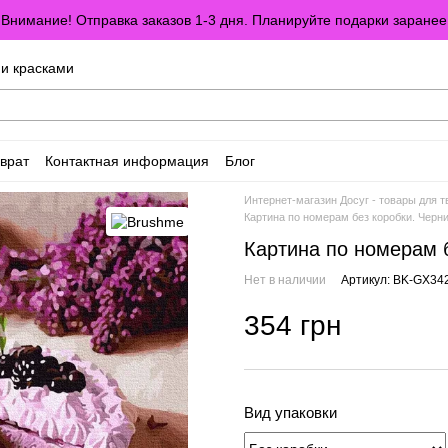
Внимание! Отправка заказов 1-3 дня. Планируйте подарки заранее
ми красками
врат
Контактная информация
Блог
оглашение
Отзывы о магазине
Интернет-магазин Досуг - товары для т
Картина по номерам без коробки. Черн
Картина по номерам 
Нет в наличии
Артикул: BK-GX34
354 грн
Вид упаковки