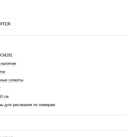
ится
X34291
 наличии
hme
нные сюжеты
т
50 см
ы для рисования по номерам