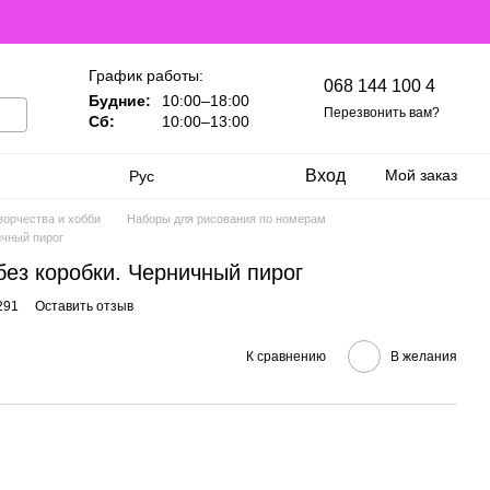
График работы:
068 144 100 4
Будние:
10:00–18:00
Перезвонить вам?
Сб:
10:00–13:00
Вход
Мой заказ
Рус
ворчества и хобби
Наборы для рисования по номерам
ичный пирог
без коробки. Черничный пирог
291
Оставить отзыв
К сравнению
В желания