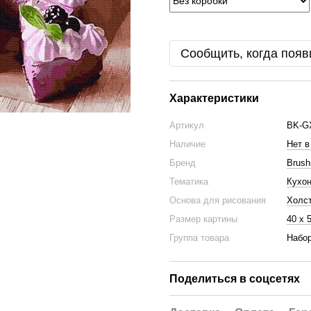
Сообщить, когда появ
Характеристики
Артикул
BK-G
Наличие
Нет в
Бренд
Brus
Тематика
Кухо
Основа для рисования
Холс
Размер картины
40 х 
Группа товара
Набор
Поделиться в соцсетях