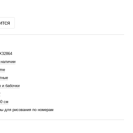
ится
X32864
 наличии
hme
тные
 и бабочки
т
50 см
ы для рисования по номерам