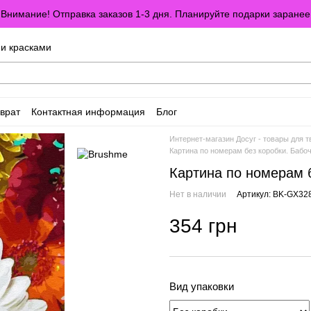
Внимание! Отправка заказов 1-3 дня. Планируйте подарки заранее
ми красками
врат
Контактная информация
Блог
оглашение
Отзывы о магазине
Интернет-магазин Досуг - товары для т
Картина по номерам без коробки. Бабоч
Картина по номерам б
Нет в наличии
Артикул: BK-GX32
354 грн
Вид упаковки