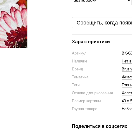
Сообщить, когда появ
Характеристики
Артикул
BK-G
Наличие
Нет в
Бренд
Brus
Тематика
Живо
Теги
Птицы
Основа для рисования
Холс
Размер картины
40 х 
Группа товара
Набор
Поделиться в соцсетях