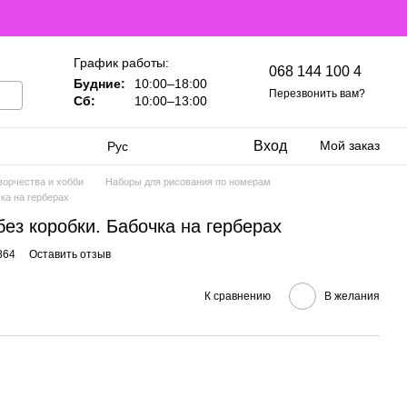
График работы:
068 144 100 4
Будние:
10:00–18:00
Перезвонить вам?
Сб:
10:00–13:00
Вход
Мой заказ
Рус
ворчества и хобби
Наборы для рисования по номерам
ка на герберах
ез коробки. Бабочка на герберах
864
Оставить отзыв
К сравнению
В желания