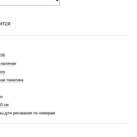
ится
06
 наличии
ory
ая тематика
во
40 см
ы для рисования по номерам