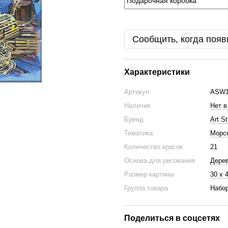
Сообщить, когда появ
Характеристики
Артикул
ASW1
Наличие
Нет в
Бренд
Art St
Тематика
Морск
Количество красок
21
Основа для рисования
Дере
Размер картины
30 х 
Группа товара
Набор
Поделиться в соцсетях