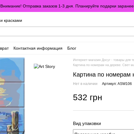
Внимание! Отправка заказов 1-3 дня. Планируйте подарки заранее
ми красками
врат
Контактная информация
Блог
оглашение
Отзывы о магазине
Интернет-магазин Досуг - товары для т
Картина по номерам на дереве. Свет м
Картина по номерам 
Нет в наличии
Артикул: ASW106
532 грн
Вид упаковки