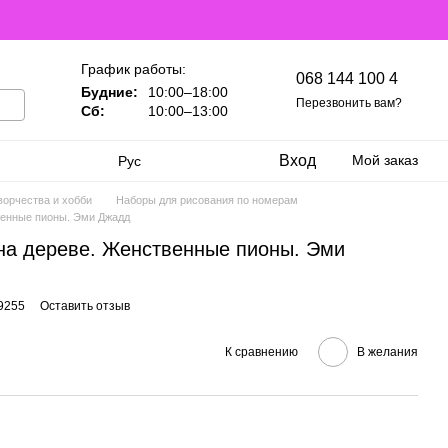
График работы:
068 144 100 4
Будние:
10:00–18:00
Перезвонить вам?
Сб:
10:00–13:00
Вход
Мой заказ
Рус
ворчества и хобби
Наборы для рисования по номерам
венные пионы. Эми Джадд
на дереве. Женственные пионы. Эми
9255
Оставить отзыв
К сравнению
В желания