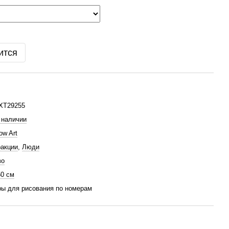
ится
XT29255
 наличии
ow Art
акции
,
Люди
во
50 см
ы для рисования по номерам