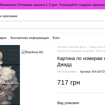
Внимание! Отправка заказов 1-3 дня. Планируйте подарки заранее
ми красками
врат
Контактная информация
Блог
оглашение
Отзывы о магазине
Интернет-магазин Досуг - товары для т
Картина по номерам на дереве. Женст
Картина по номерам 
Джадд
Нет в наличии
Артикул: RA-GXT2
717 грн
Вид упаковки