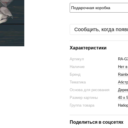
Сообщить, когда появ
Характеристики
Артикул
RA-G
Наличие
Нет в
Бренд
Rainb
Тематика
Абстр
Основа для рисования
Дере
Размер картины
40 х 
Группа товара
Набор
Поделиться в соцсетях