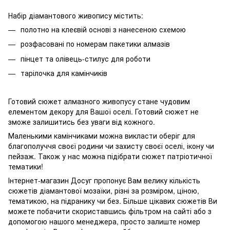
Набір діамантового живопису містить:
полотно на клеєвій основі з нанесеною схемою
розфасовані по номерам пакетики алмазів
пінцет та олівець-стилус для роботи
тарілочка для камінчиків
Готовий сюжет алмазного живопусу стане чудовим
елементом декору для Вашої оселі. Готовий сюжет не
зможе залишитись без уваги від кожного.
Маленькими камінчиками можна викласти оберіг для
благополуччя своєї родини чи захисту своєї оселі, ікону чи
пейзаж. Також у нас можна підібрати сюжет патріотичної
тематики!
Інтернет-магазин Досуг пропонує Вам велику кількість
сюжетів діамантової мозаїки, різні за розміром, ціною,
тематикою, на підранику чи без. Більше цікавих сюжетів Ви
можете побачити скориставшись фільтром на сайті або з
допомогою нашого менеджера, просто залиште номер