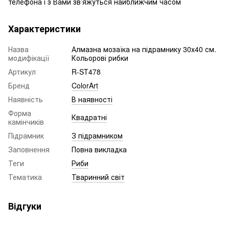
телефона і з Вами зв’яжуться найближчим часом
Характеристики
Назва
Алмазна мозаїка на підрамнику 30х40 см.
модифікації
Кольорові рибки
Артикул
R-ST478
Бренд
ColorArt
Наявність
В наявності
Форма
Квадратні
камінчиків
Підрамник
З підрамником
Заповнення
Повна викладка
Теги
Риби
Тематика
Тваринний світ
Відгуки