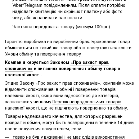
Viber/Telegram повідомленням. Після оплати потрібно
надіслати квитанцію чи скріншот платежу або фото
чеку, або ж написати час оплати
Часткова передплата товару (мінімум 100грн)
Гарантія виробника на виробничий брак. Бракований товар
обмінюється на такий же товар або ж повертаються кошти.
Умови обміну та повернення товару
Компанія керується Законом
«Про захист прав
споживачів»
в питаннях повернення і обміну товарів
належної якості.
Згідно Закону
«Про захист прав споживачів»
, компанія може
відмовити споживачеві в обміні і поверненні товарів
належної якості, якщо вони відносяться до категорій,
зазначених у чинному
Перелік непродовольчих товарів
належної якості, що не підлягають поверненню та обміну
.
Товары надлежащего качества, для которых разрешен
возврат и обмен, могут быть возвращены в течение 14 дней
после получения покупателем, если:
товар не був у вживанні і не має слідів використання