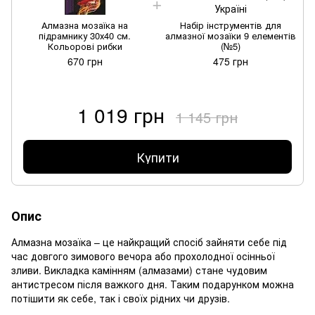
Алмазна мозаїка на
Набір інструментів для
підрамнику 30х40 см.
алмазної мозаїки 9 елементів
Кольорові рибки
(№5)
670 грн
475 грн
1 019 грн
1 145 грн
Купити
Опис
Алмазна мозаїка – це найкращий спосіб зайняти себе під
час довгого зимового вечора або прохолодної осінньої
зливи. Викладка камінням (алмазами) стане чудовим
антистресом після важкого дня. Таким подарунком можна
потішити як себе, так і своїх рідних чи друзів.