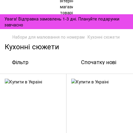
Увага! Відправка замовлень 1-3 дні. Плануйте подарунки
завчасно
Набори для малювання по номерам
Кухонні сюжети
Кухонні сюжети
Фільтр
Спочатку нові