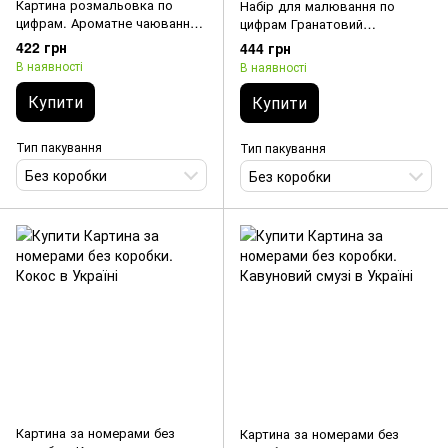
Картина розмальовка по
Набір для малювання по
цифрам. Ароматне чаювання
цифрам Гранатовий
(Без коробки)
натюрморт ©Юлія Томеско
422 грн
444 грн
В наявності
В наявності
Купити
Купити
Тип пакування
Тип пакування
Без коробки
Без коробки
Картина за номерами без
Картина за номерами без