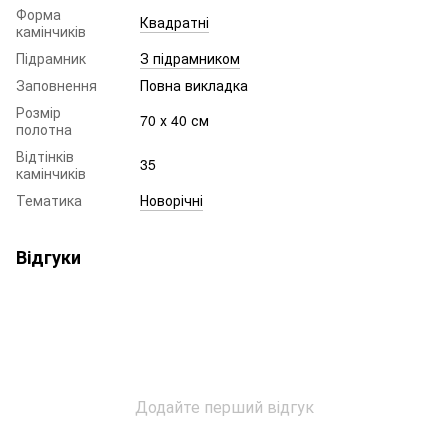
Форма
Квадратні
камінчиків
Підрамник
З підрамником
Заповнення
Повна викладка
Розмір
70 х 40 см
полотна
Відтінків
35
камінчиків
Тематика
Новорічні
Відгуки
Додайте перший відгук