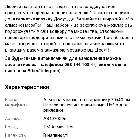
Любите проводити час творчо та насолоджуватися
процесом створення власних шедеврів? Ласкаво просимо
до
інтернет-магазину Досуг
, де Ви знайдете широкий вибір
алмазної мозаїки! Наші набори - це захоплююча можливість
подорожувати у світ кольору та мистецтва, створюючи
неповторні шедеври своїми власними руками. Поглибіться в
магію творчості та зробіть своє дозвілля яскравішим та
цікавішим разом з алмазною мозаїкою від Досуг!
За будь-якими питаннями чи для замовлення можна
звертатись за телефоном 068 144 100 4 (також можна
писати на Viber/Telegram)
Характеристики
Назва
Алмазна мозаїка на підрамнику 70х40 см.
модифікації
Новорічна кулька з ялинками. Набір для
викладки
Артикул
AS407029п
Бренд
ТМ Алмаз Шоп
Наявність
В наявності