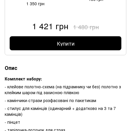
1 350 грн
1 421 грн
1 480 грн
Купити
Опис
Комплект набору:
- клейове полотно-схема (на підрамнику чи без) полотно з
клейким шаром під захисною плівкою
- камінчики-стрази розфасовані по пакетикам
- стилус для камінців (одинарний + додатково на 3 та 7
камінців)
- пінцет
- тарілочка-лоточок для страз