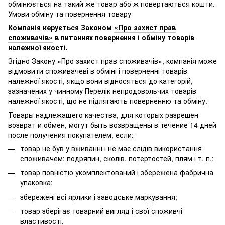
обмінюється на такий же товар або ж повертаються кошти.
Умови обміну та повернення товару
Компанія керується Законом
«Про захист прав
споживачів»
в питаннях повернення і обміну товарів
належної якості.
Згідно Закону
«Про захист прав споживачів»
, компанія може
відмовити споживачеві в обміні і поверненні товарів
належної якості, якщо вони відносяться до категорій,
зазначених у чинному
Перелік непродовольчих товарів
належної якості, що не підлягають поверненню та обміну
.
Товары надлежащего качества, для которых разрешен
возврат и обмен, могут быть возвращены в течение 14 дней
после получения покупателем, если:
товар не був у вживанні і не має слідів використання
споживачем: подряпин, сколів, потертостей, плям і т. п.;
товар повністю укомплектований і збережена фабрична
упаковка;
збережені всі ярлики і заводське маркування;
товар зберігає товарний вигляд і свої споживчі
властивості.