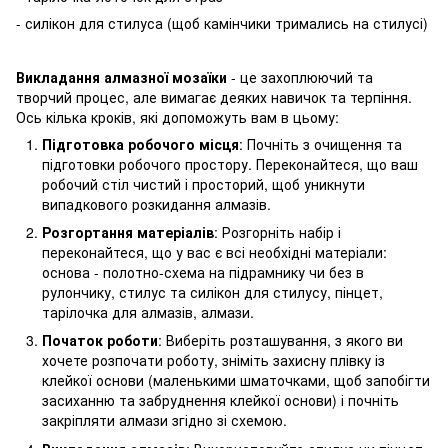
- силікон для стилуса (щоб камінчики тримались на стилусі)
Викладання алмазної мозаїки
- це захоплюючий та
творчий процес, але вимагає деяких навичок та терпіння.
Ось кілька кроків, які допоможуть вам в цьому:
Підготовка робочого місця
: Почніть з очищення та
підготовки робочого простору. Переконайтеся, що ваш
робочий стіл чистий і просторий, щоб уникнути
випадкового розкидання алмазів.
Розгортання матеріалів
: Розгорніть набір і
переконайтеся, що у вас є всі необхідні матеріали:
основа - полотно-схема на підрамнику чи без в
рулончику, стилус та силікон для стилусу, пінцет,
тарілочка для алмазів, алмази.
Початок роботи
: Виберіть розташування, з якого ви
хочете розпочати роботу, зніміть захисну плівку із
клейкої основи (маленькими шматочками, щоб запобігти
засиханню та забруднення клейкої основи) і почніть
закріпляти алмази згідно зі схемою.