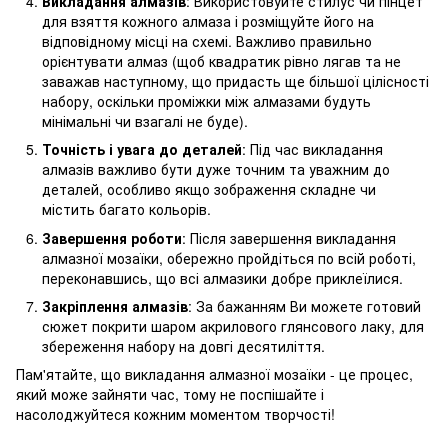
Викладання алмазів
: Використовуйте стилус чи пінцет
для взяття кожного алмаза і розміщуйте його на
відповідному місці на схемі. Важливо правильно
орієнтувати алмаз (щоб квадратик рівно лягав та не
заважав наступному, що придасть ще більшої цілісності
набору, оскільки проміжки між алмазами будуть
мінімальні чи взагалі не буде).
Точність і увага до деталей
: Під час викладання
алмазів важливо бути дуже точним та уважним до
деталей, особливо якщо зображення складне чи
містить багато кольорів.
Завершення роботи
: Після завершення викладання
алмазної мозаїки, обережно пройдіться по всій роботі,
переконавшись, що всі алмазики добре приклеїлися.
Закріплення алмазів
: За бажанням Ви можете готовий
сюжет покрити шаром акрилового глянсового лаку, для
збереження набору на довгі десятиліття.
Пам'ятайте, що викладання алмазної мозаїки - це процес,
який може зайняти час, тому не поспішайте і
насолоджуйтеся кожним моментом творчості!