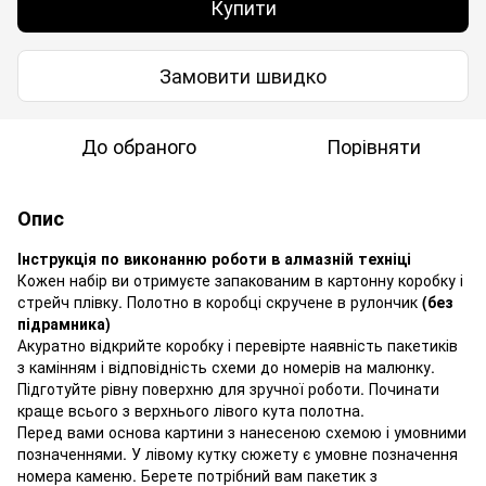
Купити
Замовити швидко
До обраного
Порівняти
Опис
Інструкція по виконанню роботи в алмазній техніці
Кожен набір ви отримуєте запакованим в картонну коробку і
стрейч плівку. Полотно в коробці скручене в рулончик
(без
підрамника)
Акуратно відкрийте коробку і перевірте наявність пакетиків
з камінням і відповідність схеми до номерів на малюнку.
Підготуйте рівну поверхню для зручної роботи. Починати
краще всього з верхнього лівого кута полотна.
Перед вами основа картини з нанесеною схемою і умовними
позначеннями. У лівому кутку сюжету є умовне позначення
номера каменю. Берете потрібний вам пакетик з