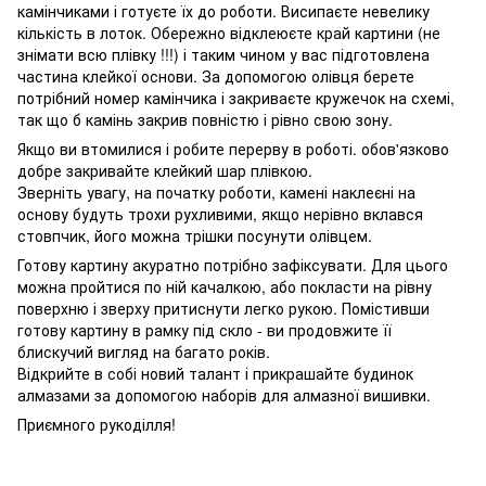
камінчиками і готуєте їх до роботи. Висипаєте невелику
кількість в лоток. Обережно відклеюєте край картини (не
знімати всю плівку !!!) і таким чином у вас підготовлена ​​
частина клейкої основи. За допомогою олівця берете
потрібний номер камінчика і закриваєте кружечок на схемі,
так що б камінь закрив повністю і рівно свою зону.
Якщо ви втомилися і робите перерву в роботі. обов'язково
добре закривайте клейкий шар плівкою.
Зверніть увагу, на початку роботи, камені наклеєні на
основу будуть трохи рухливими, якщо нерівно вклався
стовпчик, його можна трішки посунути олівцем.
Готову картину акуратно потрібно зафіксувати. Для цього
можна пройтися по ній качалкою, або покласти на рівну
поверхню і зверху притиснути легко рукою. Помістивши
готову картину в рамку під скло - ви продовжите її
блискучий вигляд на багато років.
Відкрийте в собі новий талант і прикрашайте будинок
алмазами за допомогою наборів для алмазної вишивки.
Приємного рукоділля!