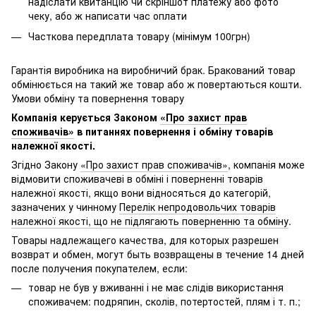
надіслати квитанцію чи скріншот платежу або фото
чеку, або ж написати час оплати
Часткова передплата товару (мінімум 100грн)
Гарантія виробника на виробничий брак. Бракований товар
обмінюється на такий же товар або ж повертаються кошти.
Умови обміну та повернення товару
Компанія керується Законом
«Про захист прав
споживачів»
в питаннях повернення і обміну товарів
належної якості.
Згідно Закону
«Про захист прав споживачів»
, компанія може
відмовити споживачеві в обміні і поверненні товарів
належної якості, якщо вони відносяться до категорій,
зазначених у чинному
Перелік непродовольчих товарів
належної якості, що не підлягають поверненню та обміну
.
Товары надлежащего качества, для которых разрешен
возврат и обмен, могут быть возвращены в течение 14 дней
после получения покупателем, если:
товар не був у вживанні і не має слідів використання
споживачем: подряпин, сколів, потертостей, плям і т. п.;