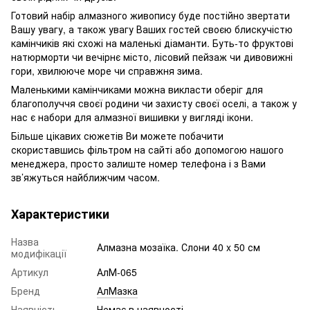
Готовий набір алмазного живопису буде постійно звертати
Вашу увагу, а також увагу Ваших гостей своєю блискучістю
камінчиків які схожі на маленькі діаманти. Буть-то фруктові
натюрморти чи вечірнє місто, лісовий пейзаж чи дивовижні
гори, хвилююче море чи справжня зима.
Маленькими камінчиками можна викласти оберіг для
благополуччя своєї родини чи захисту своєї оселі, а також у
нас є набори для алмазної вишивки у вигляді ікони.
Більше цікавих сюжетів Ви можете побачити
скориставшись фільтром на сайті або допомогою нашого
менеджера, просто залиште номер телефона і з Вами
зв’яжуться найближчим часом.
Характеристики
Назва
Алмазна мозаїка. Слони 40 x 50 см
модифікації
Артикул
АлМ-065
Бренд
АлМазка
Наявність
Немає в наявності