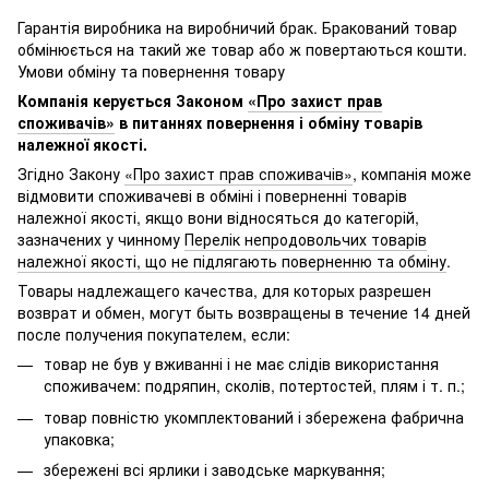
Гарантія виробника на виробничий брак. Бракований товар
обмінюється на такий же товар або ж повертаються кошти.
Умови обміну та повернення товару
Компанія керується Законом
«Про захист прав
споживачів»
в питаннях повернення і обміну товарів
належної якості.
Згідно Закону
«Про захист прав споживачів»
, компанія може
відмовити споживачеві в обміні і поверненні товарів
належної якості, якщо вони відносяться до категорій,
зазначених у чинному
Перелік непродовольчих товарів
належної якості, що не підлягають поверненню та обміну
.
Товары надлежащего качества, для которых разрешен
возврат и обмен, могут быть возвращены в течение 14 дней
после получения покупателем, если:
товар не був у вживанні і не має слідів використання
споживачем: подряпин, сколів, потертостей, плям і т. п.;
товар повністю укомплектований і збережена фабрична
упаковка;
збережені всі ярлики і заводське маркування;