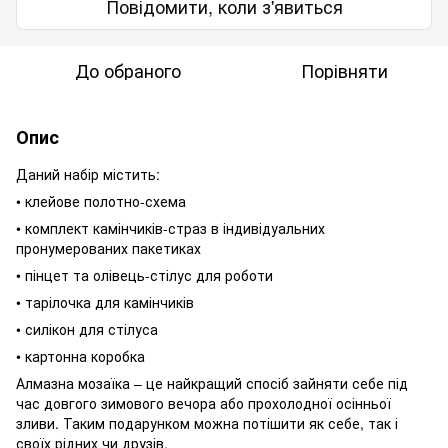
Повідомити, коли з'явиться
До обраного
Порівняти
Опис
Даний набір містить:
• клейове полотно-схема
• комплект камінчиків-страз в індивідуальних
пронумерованих пакетиках
• пінцет та олівець-стілус для роботи
• тарілочка для камінчиків
• силікон для стілуса
• картонна коробка
Алмазна мозаїка – це найкращий спосіб зайняти себе під
час довгого зимового вечора або прохолодної осінньої
зливи. Таким подарунком можна потішити як себе, так і
своїх рідних чи друзів.