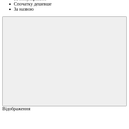
Спочатку дешевше
За назвою
Відображення