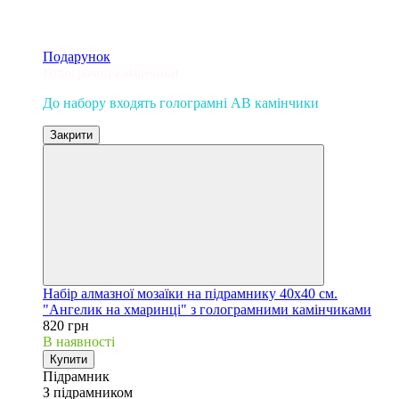
Подарунок
Голограмні камінчики
До набору входять голограмні AB камінчики
Закрити
Набір алмазної мозаїки на підрамнику 40х40 см.
"Ангелик на хмаринці" з голограмними камінчиками
820 грн
В наявності
Купити
Підрамник
З підрамником