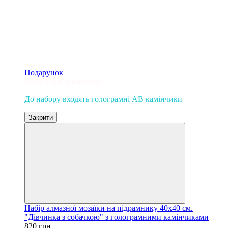
Подарунок
Голограмні камінчики
До набору входять голограмні AB камінчики
Закрити
Набір алмазної мозаїки на підрамнику 40х40 см.
"Дівчинка з собачкою" з голограмними камінчиками
820 грн