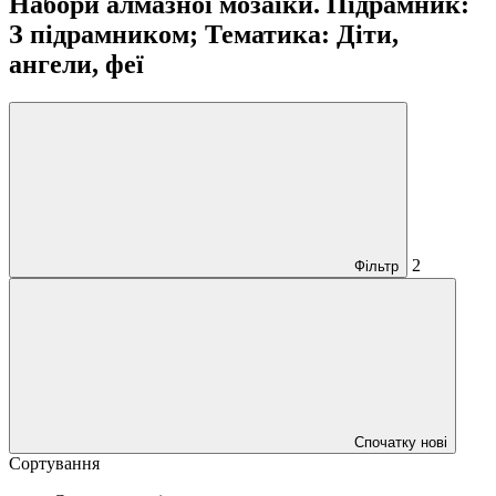
Набори алмазної мозаїки. Підрамник:
З підрамником; Тематика: Діти,
ангели, феї
2
Фільтр
Спочатку нові
Сортування