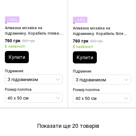
−14%
−14%
Алмазна мозаїка на
Алмазна мозаїка на
підрамнику. Корабель пливе
підрамнику. Корабель біля
назустріч сонцю
берегів Іспанії
760 грн
760 грн
880 грн
880 грн
В наявності
В наявності
Купити
Купити
Підрамник
Підрамник
З підрамником
З підрамником
Розмір полотна
Розмір полотна
40 x 50 см
40 x 50 см
Показати ще 20 товарів