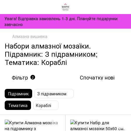
Увага! Відправка замовлень 1-3 дні. Плануйте подарунки
завчасно
Алмазна вишивка
Набори алмазної мозаїки.
Підрамник: З підрамником;
Тематика: Кораблі
Фільтр
Спочатку нові
2
Підрамник
З підрамником
Тематика
Кораблі