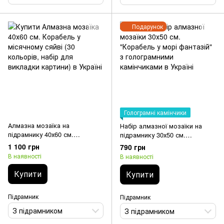
Подарунок
Голограмні камінчики
Алмазна мозаїка на
Набір алмазної мозаїки на
підрамнику 40х60 см.
підрамнику 30х50 см.
Корабель у місячному сяйві
"Корабель у морі фантазій" з
1 100 грн
790 грн
(30 кольорів, набір для
голограмними камінчиками
В наявності
В наявності
викладки картини)
Купити
Купити
Підрамник
Підрамник
З підрамником
З підрамником