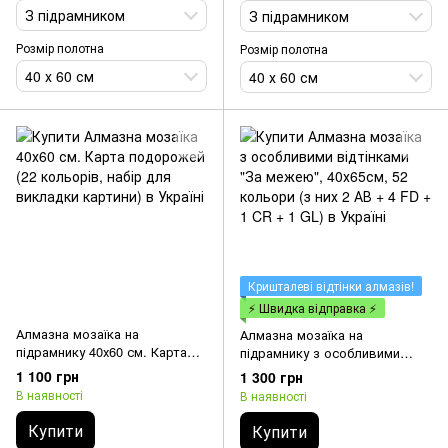
З підрамником
З підрамником
Розмір полотна
Розмір полотна
40 х 60 см
40 х 60 см
Кришталеві відтінки алмазів!
⚡ Швидка відправка ⚡
Алмазна мозаїка на
Алмазна мозаїка на
підрамнику 40х60 см. Карта
підрамнику з особливими
подорожей (22 кольорів,
відтінками "За межею",
1 100 грн
1 300 грн
набір для викладки картини)
40х65см, 52 кольори (з них 2
В наявності
В наявності
АВ + 4 FD + 1 CR + 1 GL)
Купити
Купити