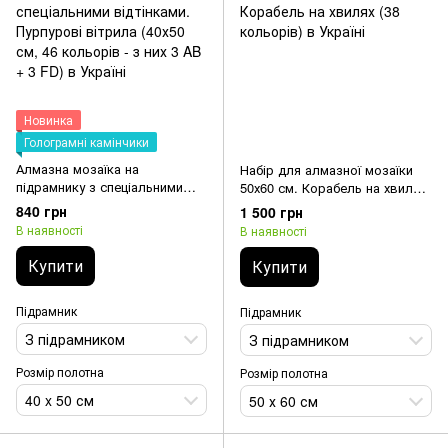
Новинка
Голограмні камінчики
Алмазна мозаїка на
Набір для алмазної мозаїки
підрамнику з спеціальними
50х60 см. Корабель на хвилях
відтінками. Пурпурові вітрила
(38 кольорів)
840 грн
1 500 грн
(40х50 см, 46 кольорів - з них
В наявності
В наявності
3 AB + 3 FD)
Купити
Купити
Підрамник
Підрамник
З підрамником
З підрамником
Розмір полотна
Розмір полотна
40 x 50 см
50 х 60 см