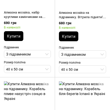
Алмазна мозаїка, набір
Алмазна мозаїка на
круглими камінчиками на
підрамнику. Вітрила підняти!
підрамнику "Червоний
(40 x 50 см, набір для
690 грн
680 грн
вітрильник" 40х50см
творчості)
В наявності
В наявності
Купити
Купити
Підрамник
Підрамник
З підрамником
З підрамником
Розмір полотна
Розмір полотна
40 х 50 см
40 x 50 см