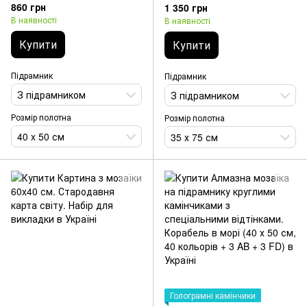
вітрильник. Викладка
Корабель у морі. Набір для
860 грн
1 350 грн
камінням за номерами
викладки картини
В наявності
В наявності
Купити
Купити
Підрамник
Підрамник
З підрамником
З підрамником
Розмір полотна
Розмір полотна
40 x 50 см
35 х 75 см
Голограмні камінчики