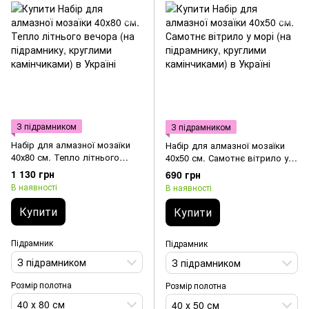
З підрамником
З підрамником
Набір для алмазної мозаїки
Набір для алмазної мозаїки
40х80 см. Тепло літнього
40х50 см. Самотнє вітрило у
вечора (на підрамнику,
морі (на підрамнику, круглими
1 130 грн
690 грн
круглими камінчиками)
камінчиками)
В наявності
В наявності
Купити
Купити
Підрамник
Підрамник
З підрамником
З підрамником
Розмір полотна
Розмір полотна
40 х 80 см
40 х 50 см