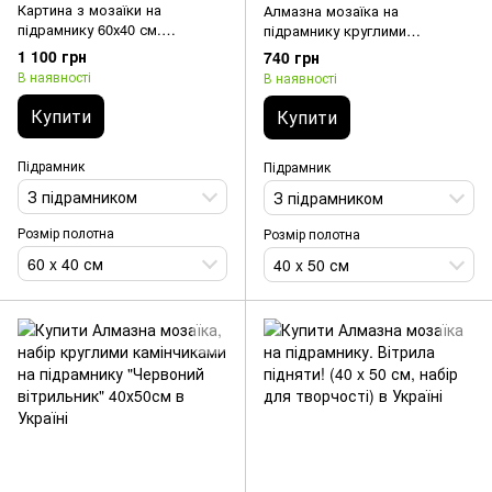
Картина з мозаїки на
Алмазна мозаїка на
підрамнику 60х40 см.
підрамнику круглими
Стародавня карта світу. Набір
камінчиками з спеціальними
1 100 грн
740 грн
для викладки
відтінками. Корабель в морі
В наявності
В наявності
(40 х 50 см, 40 кольорів + 3
AB + 3 FD)
Купити
Купити
Підрамник
Підрамник
З підрамником
З підрамником
Розмір полотна
Розмір полотна
60 x 40 см
40 x 50 см