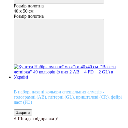
Розмір полотна
40 x 50 см
Розмір полотна
Кришталеві відтінки алмазів!
В наборі наявні кольори спеціальних алмазів -
голограмні (АВ), глітерні (GL), кришталеві (CR), фейрі
даст (FD)
Закрити
⚡ Швидка відправка ⚡