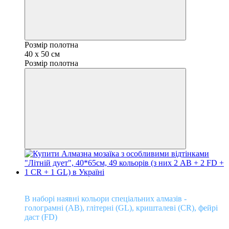
Розмір полотна
40 х 50 см
Розмір полотна
Кришталеві відтінки алмазів!
В наборі наявні кольори спеціальних алмазів -
голограмні (АВ), глітерні (GL), кришталеві (CR), фейрі
даст (FD)