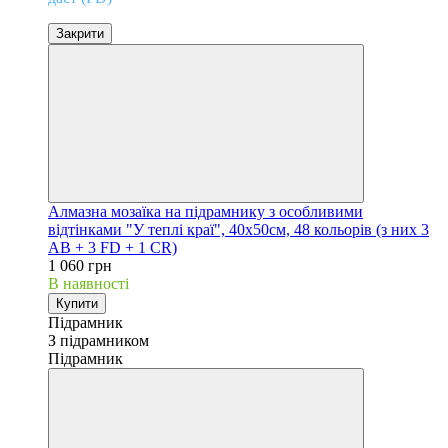
Закрити
Алмазна мозаїка на підрамнику з особливими
відтінками "У теплі краї", 40х50см, 48 кольорів (з них 3
АВ + 3 FD + 1 CR)
1 060 грн
В наявності
Купити
Підрамник
З підрамником
Підрамник