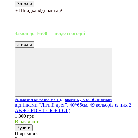
Закрити
⚡ Швидка відправка ⚡
Замов до 16:00 — поїде сьогодні
Закрити
Алмазна мозаїка на підрамнику з особливими
відтінками "Літній дует", 40*65см, 49 кольорів (з них 2
АВ + 2 FD + 1 CR + 1 GL)
1 300 грн
В наявності
Купити
Підрамник