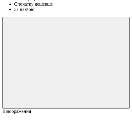
Спочатку дешевше
За назвою
Відображення