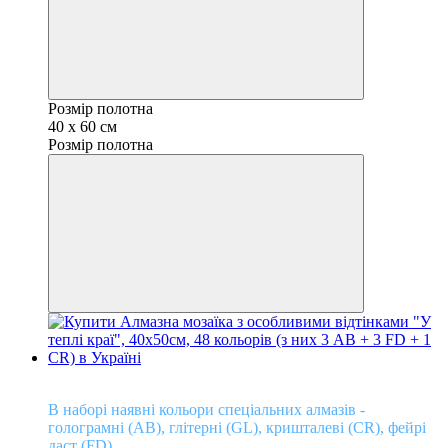
Розмір полотна
40 х 60 см
Розмір полотна
Кришталеві відтінки алмазів!
В наборі наявні кольори спеціальних алмазів -
голограмні (АВ), глітерні (GL), кришталеві (CR), фейрі
даст (FD)