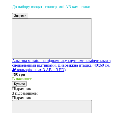
До набору входять голограмні AB камінчики
Закрити
Алмазна мозаїка на підрамнику круглими камінчиками з
спеціальними відтінками. Дивовижна пташка (40х60 см,
46 кольорів з них 3 AB + 3 FD)
790 грн
В наявності
Купити
Підрамник
З підрамником
Підрамник