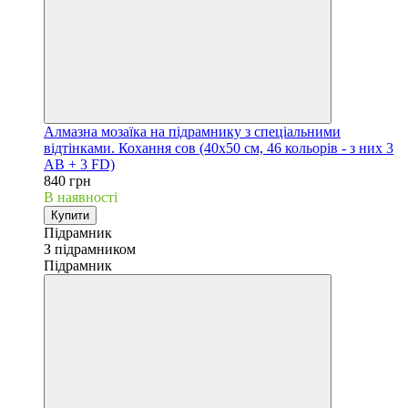
Алмазна мозаїка на підрамнику з спеціальними
відтінками. Кохання сов (40х50 см, 46 кольорів - з них 3
AB + 3 FD)
840 грн
В наявності
Купити
Підрамник
З підрамником
Підрамник