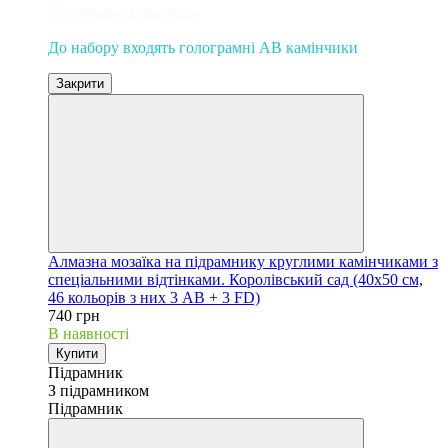
Голограмні камінчики
До набору входять голограмні AB камінчики
Закрити
Алмазна мозаїка на підрамнику круглими камінчиками з
спеціальними відтінками. Королівський сад (40х50 см,
46 кольорів з них 3 AB + 3 FD)
740 грн
В наявності
Купити
Підрамник
З підрамником
Підрамник