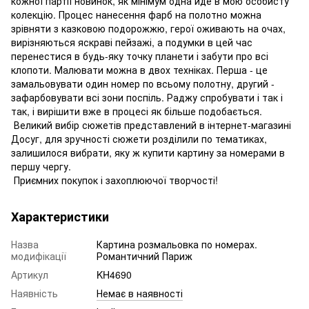
кожної партії новинок, як мінімум одна йде в мою особисту
колекцію. Процес нанесення фарб на полотно можна
зрівняти з казковою подорожжю, герої оживають на очах,
вирізняються яскраві пейзажі, а подумки в цей час
перенестися в будь-яку точку планети і забути про всі
клопоти. Малювати можна в двох техніках. Перша - це
замальовувати один номер по всьому полотну, другий -
зафарбовувати всі зони поспіль. Раджу спробувати і так і
так, і вирішити вже в процесі як більше подобається.
Великий вибір сюжетів представлений в інтернет-магазині
Досуг, для зручності сюжети розділили по тематиках,
залишилося вибрати, яку ж купити картину за номерами в
першу чергу.
Приємних покупок і захоплюючої творчості!
Характеристики
Назва
Картина розмальовка по номерах.
модифікації
Романтичний Париж
Артикул
KH4690
Наявність
Немає в наявності