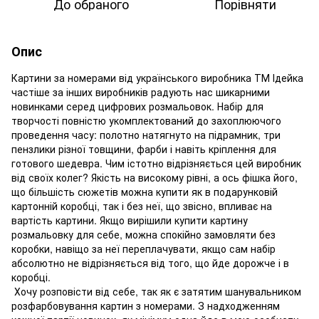
До обраного
Порівняти
Опис
Картини за номерами від українського виробника ТМ Ідейка
частіше за інших виробників радують нас шикарними
новинками серед цифрових розмальовок. Набір для
творчості повністю укомплектований до захоплюючого
проведення часу: полотно натягнуто на підрамник, три
пензлики різної товщини, фарби і навіть кріплення для
готового шедевра. Чим істотно відрізняється цей виробник
від своїх колег? Якість на високому рівні, а ось фішка його,
що більшість сюжетів можна купити як в подарунковій
картонній коробці, так і без неї, що звісно, впливає на
вартість картини. Якщо вирішили купити картину
розмальовку для себе, можна спокійно замовляти без
коробки, навіщо за неї переплачувати, якщо сам набір
абсолютно не відрізняється від того, що йде дорожче і в
коробці.
Хочу розповісти від себе, так як є затятим шанувальником
розфарбовування картин з номерами. З надходженням