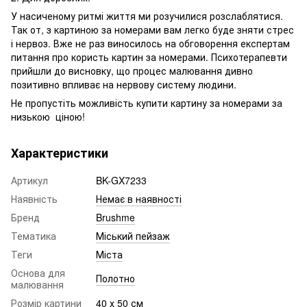
У насиченому ритмі життя ми розучилися розслаблятися.
Так от, з картиною за номерами вам легко буде зняти стрес
і нервоз. Вже не раз виносилось на обговорення експертам
питання про користь картин за номерами. Психотерапевти
прийшли до висновку, що процес малювання дивно
позитивно впливає на нервову систему людини.
Не пропустіть можливість купити картину за номерами за
низькою ціною!
Характеристики
Артикул
BK-GX7233
Наявність
Немає в наявності
Бренд
Brushme
Тематика
Міський пейзаж
Теги
Міста
Основа для
Полотно
малювання
Розмір картини
40 х 50 см