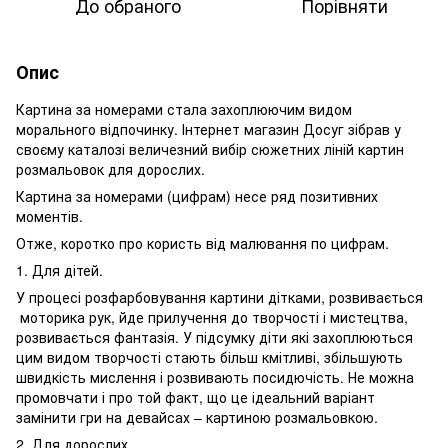
До обраного
Порівняти
Опис
Картина за номерами стала захоплюючим видом
морального відпочинку. Інтернет магазин Досуг зібрав у
своєму каталозі величезний вибір сюжетних ліній картин
розмальовок для дорослих.
Картина за номерами (цифрам) несе ряд позитивних
моментів.
Отже, коротко про користь від малювання по цифрам.
1. Для дітей.
У процесі розфарбовування картини дітками, розвивається
моторика рук, йде прилучення до творчості і мистецтва,
розвивається фантазія. У підсумку діти які захоплюються
цим видом творчості стають більш кмітливі, збільшують
швидкість мислення і розвивають посидючість. Не можна
промовчати і про той факт, що це ідеальний варіант
замінити гри на девайсах – картиною розмальовкою.
2. Для дорослих.