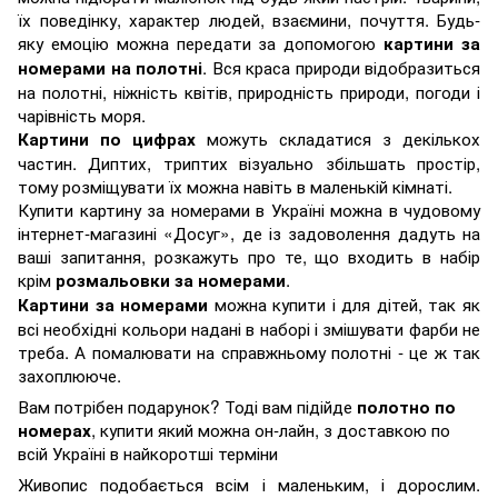
їх поведінку, характер людей, взаємини, почуття. Будь-
яку емоцію можна передати за допомогою
картини за
. Вся краса природи відобразиться
номерами на полотні
на полотні, ніжність квітів, природність природи, погоди і
чарівність моря.
можуть складатися з декількох
Картини по цифрах
частин. Диптих, триптих візуально збільшать простір,
тому розміщувати їх можна навіть в маленькій кімнаті.
Купити картину за номерами в Україні можна в чудовому
інтернет-магазині «Досуг», де із задоволення дадуть на
ваші запитання, розкажуть про те, що входить в набір
крім
.
розмальовки за номерами
можна купити і для дітей, так як
Картини за номерами
всі необхідні кольори надані в наборі і змішувати фарби не
треба. А помалювати на справжньому полотні - це ж так
захоплююче.
Вам потрібен подарунок? Тоді вам підійде
полотно по
, купити який можна он-лайн, з доставкою по
номерах
всій Україні в найкоротші терміни
Живопис подобається всім і маленьким, і дорослим.