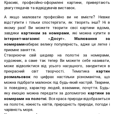
Красиві, професійно-оформлені картини, привертають
увагу глядачів та відвідувачів виставок.
А якщо малювати професійно ви не вмієте? Невже
відступити і тільки спостерігати, як творять інші? Ні в
якому разі! Ви можете творити свої картини вдома,
завдяки
, які можна купити в
картинам за номерами
.
інтернет-магазині «Досуг»
Малювання за
набирає велику популярність, адже це легке і
номерами
приємне заняття.
Створюючи свій шедевр на полотні за номерами,
художник, а саме так тепер Ви можете себе називати,
може відволіктися від усього насущного, зануритися в
прекрасний світ творчості. Тематика
картин
по цифрах настільки різноманітна, що
розмальовок
можна підібрати малюнок під будь-який настрій. Тварини,
їх поведінку, характер людей, взаємини, почуття. Будь-
яку емоцію можна передати за допомогою
картини за
. Вся краса природи відобразиться
номерами на полотні
на полотні, ніжність квітів, природність природи, погоди і
чарівність моря.