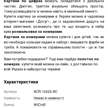
можуть складатися з декількох
Картини по цифрах
частин. Диптих, триптих візуально збільшать простір,
тому розміщувати їх можна навіть в маленькій кімнаті.
Купити картину за номерами в Україні можна в чудовому
інтернет-магазині «Досуг», де із задоволення дадуть на
ваші запитання, розкажуть про те, що входить в набір
крім
.
розмальовки за номерами
можна купити і для дітей, так як
Картини за номерами
всі необхідні кольори надані в наборі і змішувати фарби не
треба. А помалювати на справжньому полотні - це ж так
захоплююче.
Вам потрібен подарунок? Тоді вам підійде
полотно по
, купити який можна он-лайн, з доставкою по
номерах
всій Україні в найкоротші терміни
Характеристики
Артикул
ACR-10222-AC
Наявність
Немає в наявності
Бренд
ArtCraft