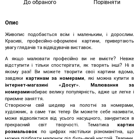
До обраного
Порівняти
Опис
Живопис подобається всім і маленьким, і дорослим.
Красиві, професійно-оформлені картини, привертають
увагу глядачів та відвідувачів виставок.
А якщо малювати професійно ви не вмієте? Невже
відступити і тільки спостерігати, як творять інші? Ні в
якому разі! Ви можете творити свої картини вдома,
завдяки
, які можна купити в
картинам за номерами
.
інтернет-магазині «Досуг»
Малювання за
набирає велику популярність, адже це легке і
номерами
приємне заняття.
Створюючи свій шедевр на полотні за номерами,
художник, а саме так тепер Ви можете себе називати,
може відволіктися від усього насущного, зануритися в
прекрасний світ творчості. Тематика
картин
по цифрах настільки різноманітна, що
розмальовок
можна підібрати малюнок під будь-який настрій. Тварини,