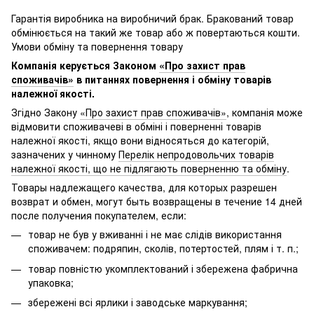
Гарантія виробника на виробничий брак. Бракований товар
обмінюється на такий же товар або ж повертаються кошти.
Умови обміну та повернення товару
Компанія керується Законом
«Про захист прав
споживачів»
в питаннях повернення і обміну товарів
належної якості.
Згідно Закону
«Про захист прав споживачів»
, компанія може
відмовити споживачеві в обміні і поверненні товарів
належної якості, якщо вони відносяться до категорій,
зазначених у чинному
Перелік непродовольчих товарів
належної якості, що не підлягають поверненню та обміну
.
Товары надлежащего качества, для которых разрешен
возврат и обмен, могут быть возвращены в течение 14 дней
после получения покупателем, если:
товар не був у вживанні і не має слідів використання
споживачем: подряпин, сколів, потертостей, плям і т. п.;
товар повністю укомплектований і збережена фабрична
упаковка;
збережені всі ярлики і заводське маркування;