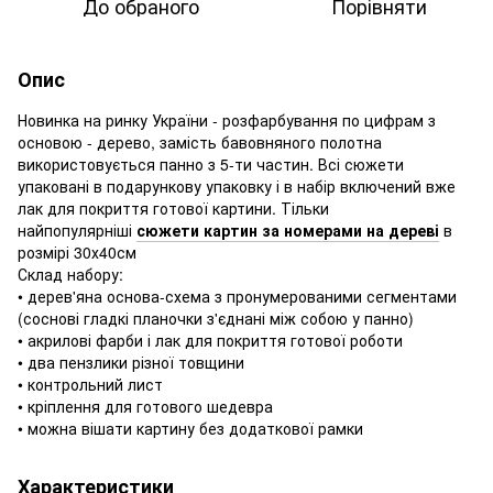
До обраного
Порівняти
Опис
Новинка на ринку України - розфарбування по цифрам з
основою - дерево, замість бавовняного полотна
використовується панно з 5-ти частин. Всі сюжети
упаковані в подарункову упаковку і в набір включений вже
лак для покриття готової картини. Тільки
найпопулярніші
сюжети картин за номерами на дереві
в
розмірі 30х40см
Склад набору:
• дерев'яна основа-схема з пронумерованими сегментами
(соснові гладкі планочки з'єднані між собою у панно)
• акрилові фарби і лак для покриття готової роботи
• два пензлики різної товщини
• контрольний лист
• кріплення для готового шедевра
• можна вішати картину без додаткової рамки
Характеристики