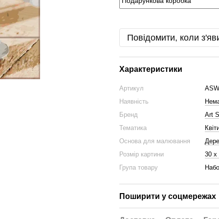
Повідомити, коли з'яв
Характеристики
Артикул
ASW
Наявність
Нема
Бренд
Art S
Тематика
Квіт
Основа для малювання
Дер
Розмір картини
30 х
Група товару
Набо
Поширити у соцмережах