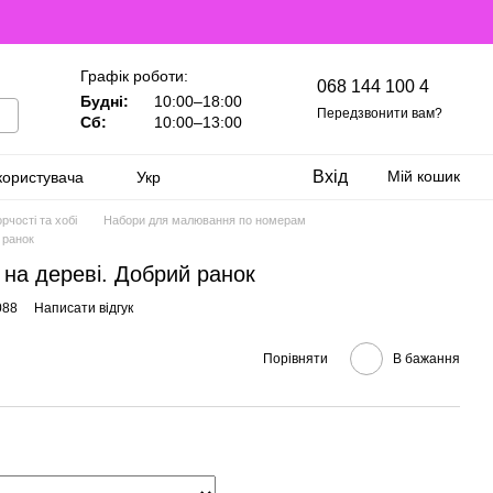
Графік роботи:
068 144 100 4
Будні:
10:00–18:00
Передзвонити вам?
Сб:
10:00–13:00
Вхід
Мій кошик
користувача
Укр
рчості та хобі
Набори для малювання по номерам
 ранок
на дереві. Добрий ранок
088
Написати відгук
Порівняти
В бажання