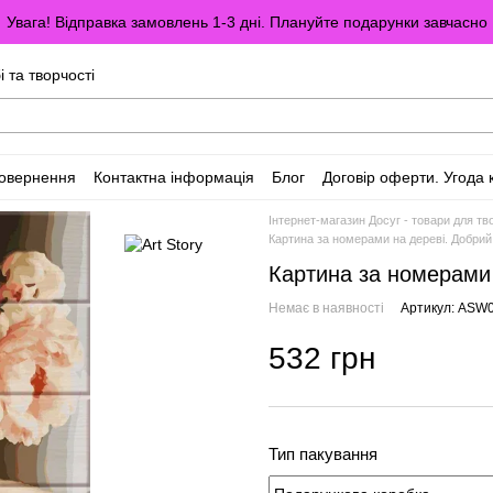
Увага! Відправка замовлень 1-3 дні. Плануйте подарунки завчасно
і та творчості
повернення
Контактна інформація
Блог
Договір оферти. Угода 
Інтернет-магазин Досуг - товари для тво
Картина за номерами на дереві. Добрий
Картина за номерами 
Немає в наявності
Артикул: ASW
532 грн
Тип пакування