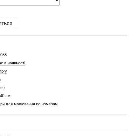
иться
088
є в наявності
tory
и
ево
 40 см
ри для малювання по номерам