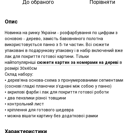
До обраного
Порівняти
Опис
Новинка на ринку України - розфарбування по цифрам з
основою - дерево, замість бавовняного полотна
використовується панно з 5-ти частин. Всі сюжети
упаковані в подарункову упаковку і в набір включений вже
лак для покриття готової картини. Тільки
найпопулярніші
сюжети картин за номерами на дереві
в
розмірі 30х40см
Склад набору:
• дерев'яна основа-схема з пронумерованими сегментами
(соснові гладкі планочки з'єднані між собою у панно)
• акрилові фарби і лак для покриття готової роботи
• два пензлики різної товщини
• контрольний лист
• кріплення для готового шедевра
• можна вішати картину без додаткової рамки
Характеристики