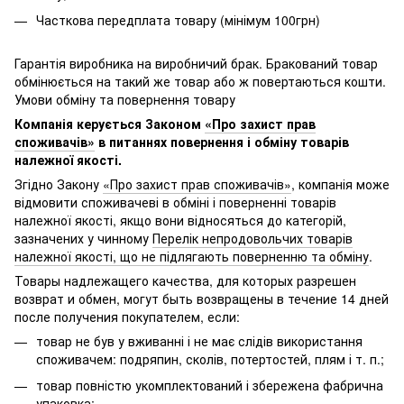
Часткова передплата товару (мінімум 100грн)
Гарантія виробника на виробничий брак. Бракований товар
обмінюється на такий же товар або ж повертаються кошти.
Умови обміну та повернення товару
Компанія керується Законом
«Про захист прав
споживачів»
в питаннях повернення і обміну товарів
належної якості.
Згідно Закону
«Про захист прав споживачів»
, компанія може
відмовити споживачеві в обміні і поверненні товарів
належної якості, якщо вони відносяться до категорій,
зазначених у чинному
Перелік непродовольчих товарів
належної якості, що не підлягають поверненню та обміну
.
Товары надлежащего качества, для которых разрешен
возврат и обмен, могут быть возвращены в течение 14 дней
после получения покупателем, если:
товар не був у вживанні і не має слідів використання
споживачем: подряпин, сколів, потертостей, плям і т. п.;
товар повністю укомплектований і збережена фабрична
упаковка;