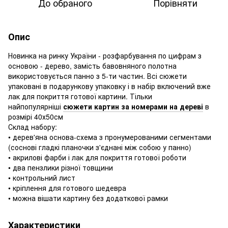
До обраного
Порівняти
Опис
Новинка на ринку України - розфарбування по цифрам з
основою - дерево, замість бавовняного полотна
використовується панно з 5-ти частин. Всі сюжети
упаковані в подарункову упаковку і в набір включений вже
лак для покриття готової картини. Тільки
найпопулярніші
сюжети картин за номерами на дереві
в
розмірі 40х50см
Склад набору:
• дерев'яна основа-схема з пронумерованими сегментами
(соснові гладкі планочки з'єднані між собою у панно)
• акрилові фарби і лак для покриття готової роботи
• два пензлики різної товщини
• контрольний лист
• кріплення для готового шедевра
• можна вішати картину без додаткової рамки
Характеристики