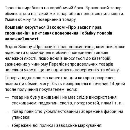
Гарантія виробника на виробничий брак. Бракований товар
обмінюється на такий же товар або ж повертаються кошти.
Умови обміну та повернення товару
Компанія керується Законом
«Про захист прав
споживачів»
в питаннях повернення і обміну товарів
належної якості.
Згідно Закону
«Про захист прав споживачів»
, компанія може
відмовити споживачеві в обміні і поверненні товарів
належної якості, якщо вони відносяться до категорій,
зазначених у чинному
Перелік непродовольчих товарів
належної якості, що не підлягають поверненню та обміну
.
Товары надлежащего качества, для которых разрешен
возврат и обмен, могут быть возвращены в течение 14 дней
после получения покупателем, если:
товар не був у вживанні і не має слідів використання
споживачем: подряпин, сколів, потертостей, плям і т. п.;
товар повністю укомплектований і збережена фабрична
упаковка;
збережені всі ярлики і заводське маркування;