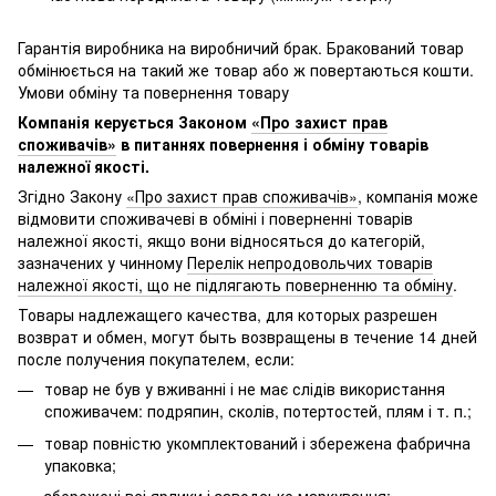
Гарантія виробника на виробничий брак. Бракований товар
обмінюється на такий же товар або ж повертаються кошти.
Умови обміну та повернення товару
Компанія керується Законом
«Про захист прав
споживачів»
в питаннях повернення і обміну товарів
належної якості.
Згідно Закону
«Про захист прав споживачів»
, компанія може
відмовити споживачеві в обміні і поверненні товарів
належної якості, якщо вони відносяться до категорій,
зазначених у чинному
Перелік непродовольчих товарів
належної якості, що не підлягають поверненню та обміну
.
Товары надлежащего качества, для которых разрешен
возврат и обмен, могут быть возвращены в течение 14 дней
после получения покупателем, если:
товар не був у вживанні і не має слідів використання
споживачем: подряпин, сколів, потертостей, плям і т. п.;
товар повністю укомплектований і збережена фабрична
упаковка;
збережені всі ярлики і заводське маркування;