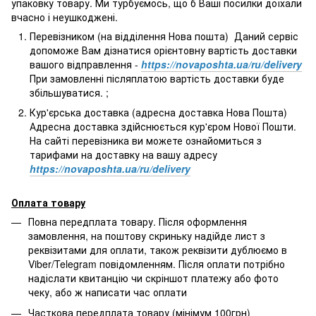
упаковку товару. Ми турбуємось, що б Ваші посилки доїхали
вчасно і неушкоджені.
Перевізником (на відділення Нова пошта) Даний сервіс
допоможе Вам дізнатися орієнтовну вартість доставки
вашого відправлення -
https://novaposhta.ua/ru/delivery
При замовленні післяплатою вартість доставки буде
збільшуватися. ;
Кур'єрська доставка (адресна доставка Нова Пошта)
Адресна доставка здійснюється кур'єром Нової Пошти.
На сайті перевізника ви можете ознайомиться з
тарифами на доставку на вашу адресу
https://novaposhta.ua/ru/delivery
Оплата товару
Повна передплата товару. Після оформлення
замовлення, на поштову скриньку надійде лист з
реквізитами для оплати, також реквізити дублюємо в
Viber/Telegram повідомленням. Після оплати потрібно
надіслати квитанцію чи скріншот платежу або фото
чеку, або ж написати час оплати
Часткова передплата товару (мінімум 100грн)