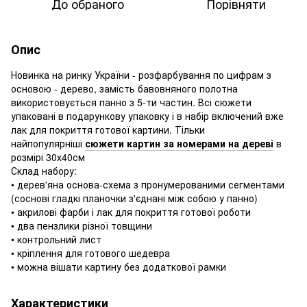
До обраного
Порівняти
Опис
Новинка на ринку України - розфарбування по цифрам з
основою - дерево, замість бавовняного полотна
використовується панно з 5-ти частин. Всі сюжети
упаковані в подарункову упаковку і в набір включений вже
лак для покриття готової картини. Тільки
найпопулярніші
сюжети картин за номерами на дереві
в
розмірі 30х40см
Склад набору:
• дерев'яна основа-схема з пронумерованими сегментами
(соснові гладкі планочки з'єднані між собою у панно)
• акрилові фарби і лак для покриття готової роботи
• два пензлики різної товщини
• контрольний лист
• кріплення для готового шедевра
• можна вішати картину без додаткової рамки
Характеристики