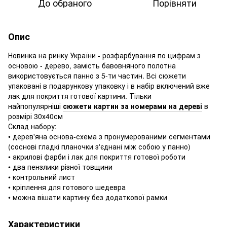
До обраного
Порівняти
Опис
Новинка на ринку України - розфарбування по цифрам з
основою - дерево, замість бавовняного полотна
використовується панно з 5-ти частин. Всі сюжети
упаковані в подарункову упаковку і в набір включений вже
лак для покриття готової картини. Тільки
найпопулярніші
сюжети картин за номерами на дереві
в
розмірі 30х40см
Склад набору:
• дерев'яна основа-схема з пронумерованими сегментами
(соснові гладкі планочки з'єднані між собою у панно)
• акрилові фарби і лак для покриття готової роботи
• два пензлики різної товщини
• контрольний лист
• кріплення для готового шедевра
• можна вішати картину без додаткової рамки
Характеристики