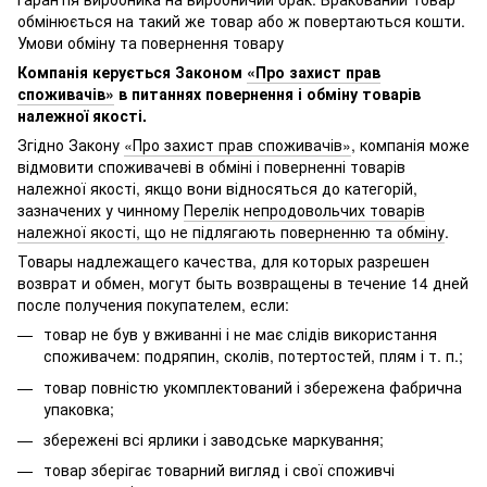
обмінюється на такий же товар або ж повертаються кошти.
Умови обміну та повернення товару
Компанія керується Законом
«Про захист прав
споживачів»
в питаннях повернення і обміну товарів
належної якості.
Згідно Закону
«Про захист прав споживачів»
, компанія може
відмовити споживачеві в обміні і поверненні товарів
належної якості, якщо вони відносяться до категорій,
зазначених у чинному
Перелік непродовольчих товарів
належної якості, що не підлягають поверненню та обміну
.
Товары надлежащего качества, для которых разрешен
возврат и обмен, могут быть возвращены в течение 14 дней
после получения покупателем, если:
товар не був у вживанні і не має слідів використання
споживачем: подряпин, сколів, потертостей, плям і т. п.;
товар повністю укомплектований і збережена фабрична
упаковка;
збережені всі ярлики і заводське маркування;
товар зберігає товарний вигляд і свої споживчі