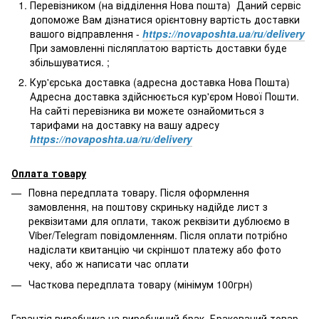
Перевізником (на відділення Нова пошта) Даний сервіс
допоможе Вам дізнатися орієнтовну вартість доставки
вашого відправлення -
https://novaposhta.ua/ru/delivery
При замовленні післяплатою вартість доставки буде
збільшуватися. ;
Кур'єрська доставка (адресна доставка Нова Пошта)
Адресна доставка здійснюється кур'єром Нової Пошти.
На сайті перевізника ви можете ознайомиться з
тарифами на доставку на вашу адресу
https://novaposhta.ua/ru/delivery
Оплата товару
Повна передплата товару. Після оформлення
замовлення, на поштову скриньку надійде лист з
реквізитами для оплати, також реквізити дублюємо в
Viber/Telegram повідомленням. Після оплати потрібно
надіслати квитанцію чи скріншот платежу або фото
чеку, або ж написати час оплати
Часткова передплата товару (мінімум 100грн)
Гарантія виробника на виробничий брак. Бракований товар