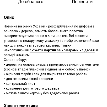
До обраного
Порівняти
Опис
Новинка на ринку України - розфарбування по цифрам з
основою - дерево, замість бавовняного полотна
використовується панно з 5-ти частин. Всі сюжети
упаковані в подарункову упаковку і в набір включений вже
лак для покриття готової картини. Тільки
найпопулярніші
сюжети картин за номерами на дереві
в
розмірі 30х40см
Склад набору:
• дерев'яна основа-схема з пронумерованими сегментами
(соснові гладкі планочки з'єднані між собою у панно)
• акрилові фарби і лак для покриття готової роботи
• два пензлики різної товщини
• контрольний лист
• кріплення для готового шедевра
• можна вішати картину без додаткової рамки
Характеристики