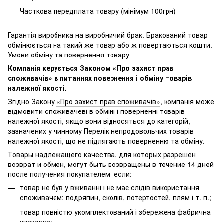
Часткова передплата товару (мінімум 100грн)
Гарантія виробника на виробничий брак. Бракований товар
обмінюється на такий же товар або ж повертаються кошти.
Умови обміну та повернення товару
Компанія керується Законом
«Про захист прав
споживачів»
в питаннях повернення і обміну товарів
належної якості.
Згідно Закону
«Про захист прав споживачів»
, компанія може
відмовити споживачеві в обміні і поверненні товарів
належної якості, якщо вони відносяться до категорій,
зазначених у чинному
Перелік непродовольчих товарів
належної якості, що не підлягають поверненню та обміну
.
Товары надлежащего качества, для которых разрешен
возврат и обмен, могут быть возвращены в течение 14 дней
после получения покупателем, если:
товар не був у вживанні і не має слідів використання
споживачем: подряпин, сколів, потертостей, плям і т. п.;
товар повністю укомплектований і збережена фабрична
упаковка;