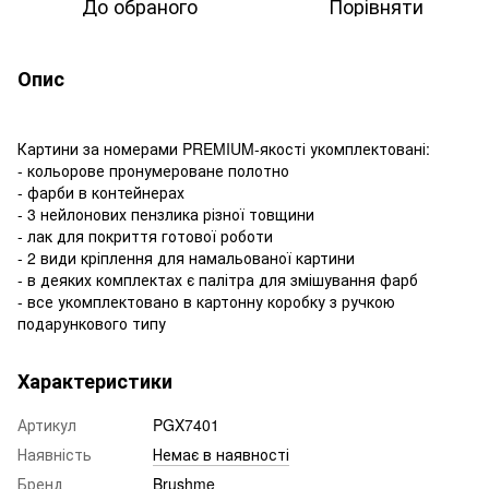
До обраного
Порівняти
Опис
Картини за номерами PREMIUM-якості укомплектовані:
- кольорове пронумероване полотно
- фарби в контейнерах
- 3 нейлонових пензлика різної товщини
- лак для покриття готової роботи
- 2 види кріплення для намальованої картини
- в деяких комплектах є палітра для змішування фарб
- все укомплектовано в картонну коробку з ручкою
подарункового типу
Характеристики
Артикул
PGX7401
Наявність
Немає в наявності
Бренд
Brushme