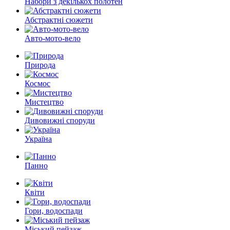
Набори з декількох полотен
Абстрактні сюжети
Авто-мото-вело
Природа
Космос
Мистецтво
Дивовижні споруди
Україна
Панно
Квіти
Гори, водоспади
Міський пейзаж