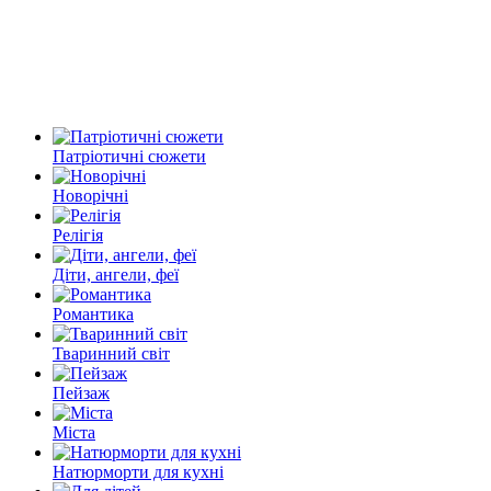
Патріотичні сюжети
Новорічні
Релігія
Діти, ангели, феї
Романтика
Тваринний світ
Пейзаж
Міста
Натюрморти для кухні