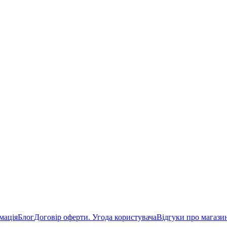
мація
Блог
Договір оферти. Угода користувача
Відгуки про магази