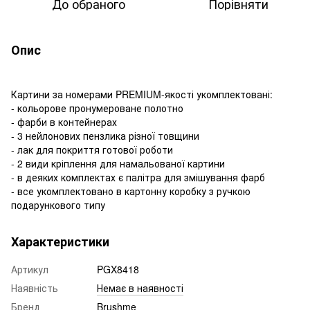
До обраного
Порівняти
Опис
Картини за номерами PREMIUM-якості укомплектовані:
- кольорове пронумероване полотно
- фарби в контейнерах
- 3 нейлонових пензлика різної товщини
- лак для покриття готової роботи
- 2 види кріплення для намальованої картини
- в деяких комплектах є палітра для змішування фарб
- все укомплектовано в картонну коробку з ручкою
подарункового типу
Характеристики
Артикул
PGX8418
Наявність
Немає в наявності
Бренд
Brushme