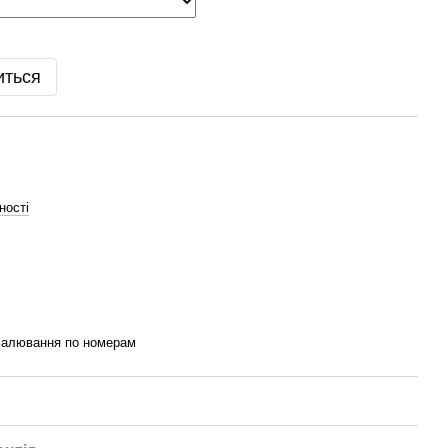
иться
ності
малювання по номерам