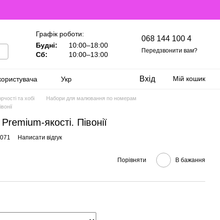
Графік роботи:
068 144 100 4
Будні:
10:00–18:00
Передзвонити вам?
Сб:
10:00–13:00
Вхід
Мій кошик
користувача
Укр
рчості та хобі
Набори для малювання по номерам
вонії
Premium-якості. Півонії
5071
Написати відгук
Порівняти
В бажання