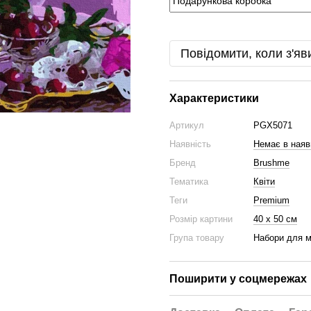
Повідомити, коли з'яв
Характеристики
Артикул
PGX5071
Наявність
Немає в наяв
Бренд
Brushme
Тематика
Квіти
Теги
Premium
Розмір картини
40 х 50 см
Група товару
Набори для 
Поширити у соцмережах