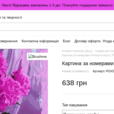
Увага! Відправка замовлень 1-3 дні. Плануйте подарунки завчасно
і та творчості
повернення
Контактна інформація
Блог
Договір оферти. Угода 
Інтернет-магазин Досуг - товари для тво
Картина за номерами Premium-якості. Пі
Картина за номерами 
Немає в наявності
Артикул: PGX
638 грн
Тип пакування