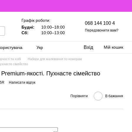
Графік роботи:
068 144 100 4
Будні:
10:00–18:00
Передзвонити вам?
Сб:
10:00–13:00
Вхід
Мій кошик
користувача
Укр
рчості та хобі
Набори для малювання по номерам
Пухнасте сімейство
Premium-якості. Пухнасте сімейство
75R
Написати відгук
Порівняти
В бажання