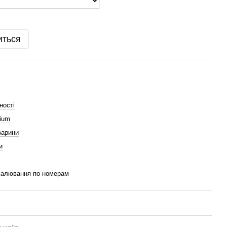
иться
ності
ium
варини
и
малювання по номерам