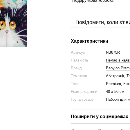
Повідомити, коли з'яв
Характеристики
Артикул
NB875R
Наявність
Немає в наяв
Бренд
Babylon Prem
Тематика
Абстракції
,
Т
Теги
Premium
,
Кот
Розмір картини
40 х 50 см
Група товару
Набори для 
Поширити у соцмережах