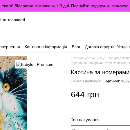
Увага! Відправка замовлень 1-3 дні. Плануйте подарунки завчасно
і та творчості
повернення
Контактна інформація
Блог
Договір оферти. Угода 
Інтернет-магазин Досуг - товари для тво
Картина за номерами Premium-якості. 
Картина за номерами 
Немає в наявності
Артикул: NB8
644 грн
Тип пакування