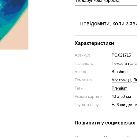
Повідомити, коли з'яв
Характеристики
Артикул
PGX21715
Наявність
Немає в наяв
Бренд
Brushme
Тематика
Абстракції
,
Л
Теги
Premium
Розмір картини
40 х 50 см
Група товару
Набори для 
Поширити у соцмережах