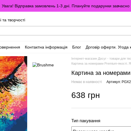
Увага! Відправка замовлень 1-3 дні. Плануйте подарунки завчасно
і та творчості
повернення
Контактна інформація
Блог
Договір оферти. Угода 
Інтернет-магазин Досуг - товари для тво
Картина за номерами Premium-якості. 
Картина за номерами 
Немає в наявності
Артикул: PGX
638 грн
Тип пакування