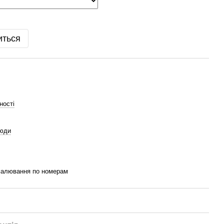
иться
ності
юди
малювання по номерам