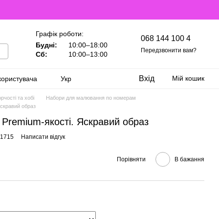
Графік роботи:
068 144 100 4
Будні:
10:00–18:00
Передзвонити вам?
Сб:
10:00–13:00
Вхід
Мій кошик
користувача
Укр
рчості та хобі
Набори для малювання по номерам
Яскравий образ
Premium-якості. Яскравий образ
21715
Написати відгук
Порівняти
В бажання