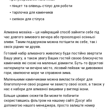
• пінцет та олівець-стілус для роботи
• тарілочка для камінчиків
• силікон для стілуса
Алмазна мозаїка – це найкращий спосіб зайняти себе під
час довгого зимового вечора або прохолодної осінньої
зливи. Таким подарунком можна потішити як себе, так і
своїх рідних чи друзів.
Готовий набір алмазного живопису буде постійно звертати
Вашу увагу, а також увагу Ваших гостей своєю блискучістю
камінчиків які схожі на маленькі діаманти. Буть-то фруктові
натюрморти чи вечірнє місто, лісовий пейзаж чи дивовижні
гори, хвилююче море чи справжня зима.
Маленькими камінчиками можна викласти оберіг для
благополуччя своєї родини чи захисту своєї оселі, а також у
нас є набори для алмазної вишивки у вигляді ікони.
Більше цікавих сюжетів Ви можете побачити
скориставшись фільтром на нашому сайті Досуг або
допомогою нашого менеджера, просто залиште номер