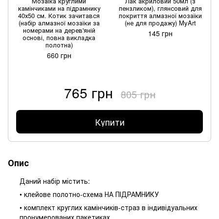
Мозаїка круглими
Лак акриловий 50мл (з
камінчиками на підрамнику
пензликом), глянсовий для
40х50 см. Котик зачитався
покриття алмазної мозаїки
(набір алмазної мозаїки за
(не для продажу) MyArt
номерами на дерев'яній
145 грн
основі, повна викладка
полотна)
660 грн
765 грн
805 грн
Купити
Опис
Даний набір містить:
• клейове полотно-схема НА ПІДРАМНИКУ
• комплект круглих камінчиків-страз в індивідуальних
пронумерованих пакетиках