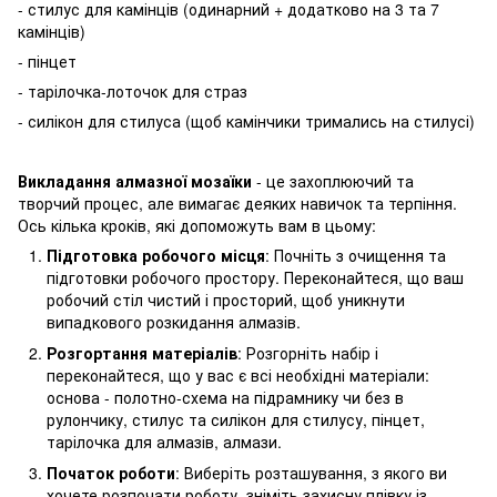
- стилус для камінців (одинарний + додатково на 3 та 7
камінців)
- пінцет
- тарілочка-лоточок для страз
- силікон для стилуса (щоб камінчики тримались на стилусі)
Викладання алмазної мозаїки
- це захоплюючий та
творчий процес, але вимагає деяких навичок та терпіння.
Ось кілька кроків, які допоможуть вам в цьому:
Підготовка робочого місця
: Почніть з очищення та
підготовки робочого простору. Переконайтеся, що ваш
робочий стіл чистий і просторий, щоб уникнути
випадкового розкидання алмазів.
Розгортання матеріалів
: Розгорніть набір і
переконайтеся, що у вас є всі необхідні матеріали:
основа - полотно-схема на підрамнику чи без в
рулончику, стилус та силікон для стилусу, пінцет,
тарілочка для алмазів, алмази.
Початок роботи
: Виберіть розташування, з якого ви
хочете розпочати роботу, зніміть захисну плівку із