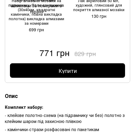
Набір алмазної мозаїки на
Лак акриловий 50 мл,
підрамнику. Поле соняшників
художній, глянсовий для
(30х40см, квадратні
покриття алмазної мозаїки
камінчики, повна викладка
130 грн
полотна) викладка алмазами
за номерами
699 грн
771 грн
829 грн
Купити
Опис
Комплект набору:
- клейове полотно-схема (на підрамнику чи без) полотно з
клейким шаром під захисною плівкою
- камінчики-стрази розфасовані по пакетикам