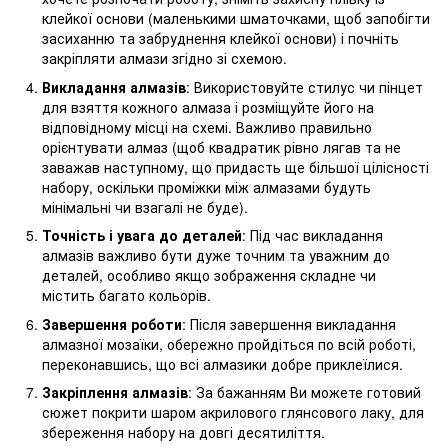
клейкої основи (маленькими шматочками, щоб запобігти
засиханню та забруднення клейкої основи) і почніть
закріпляти алмази згідно зі схемою.
Викладання алмазів
: Використовуйте стилус чи пінцет
для взяття кожного алмаза і розміщуйте його на
відповідному місці на схемі. Важливо правильно
орієнтувати алмаз (щоб квадратик рівно лягав та не
заважав наступному, що придасть ще більшої цілісності
набору, оскільки проміжки між алмазами будуть
мінімальні чи взагалі не буде).
Точність і увага до деталей
: Під час викладання
алмазів важливо бути дуже точним та уважним до
деталей, особливо якщо зображення складне чи
містить багато кольорів.
Завершення роботи
: Після завершення викладання
алмазної мозаїки, обережно пройдіться по всій роботі,
переконавшись, що всі алмазики добре приклеїлися.
Закріплення алмазів
: За бажанням Ви можете готовий
сюжет покрити шаром акрилового глянсового лаку, для
збереження набору на довгі десятиліття.