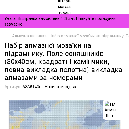
Увага! Відправка замовлень 1-3 дні. Плануйте подарунки
завчасно
Алмазна вишивка
Набір алмазної мозаїки на підрамнику. 
Набір алмазної мозаїки на
підрамнику. Поле соняшників
(30х40см, квадратні камінчики,
повна викладка полотна) викладка
алмазами за номерами
Артикул:
AS35140п
Написати відгук