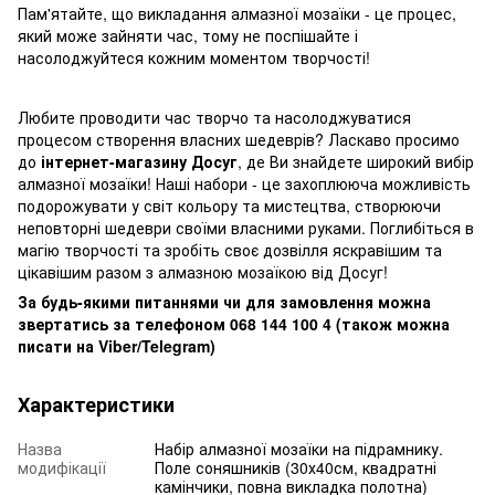
Пам'ятайте, що викладання алмазної мозаїки - це процес,
який може зайняти час, тому не поспішайте і
насолоджуйтеся кожним моментом творчості!
Любите проводити час творчо та насолоджуватися
процесом створення власних шедеврів? Ласкаво просимо
до
інтернет-магазину Досуг
, де Ви знайдете широкий вибір
алмазної мозаїки! Наші набори - це захоплююча можливість
подорожувати у світ кольору та мистецтва, створюючи
неповторні шедеври своїми власними руками. Поглибіться в
магію творчості та зробіть своє дозвілля яскравішим та
цікавішим разом з алмазною мозаїкою від Досуг!
За будь-якими питаннями чи для замовлення можна
звертатись за телефоном 068 144 100 4 (також можна
писати на Viber/Telegram)
Характеристики
Назва
Набір алмазної мозаїки на підрамнику.
модифікації
Поле соняшників (30х40см, квадратні
камінчики, повна викладка полотна)