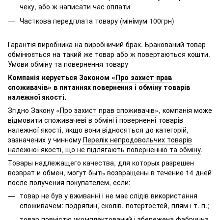
чеку, або ж написати час оплати
Часткова передплата товару (мінімум 100грн)
Гарантія виробника на виробничий брак. Бракований товар
обмінюється на такий же товар або ж повертаються кошти.
Умови обміну та повернення товару
Компанія керується Законом
«Про захист прав
споживачів»
в питаннях повернення і обміну товарів
належної якості.
Згідно Закону
«Про захист прав споживачів»
, компанія може
відмовити споживачеві в обміні і поверненні товарів
належної якості, якщо вони відносяться до категорій,
зазначених у чинному
Перелік непродовольчих товарів
належної якості, що не підлягають поверненню та обміну
.
Товары надлежащего качества, для которых разрешен
возврат и обмен, могут быть возвращены в течение 14 дней
после получения покупателем, если:
товар не був у вживанні і не має слідів використання
споживачем: подряпин, сколів, потертостей, плям і т. п.;
товар повністю укомплектований і збережена фабрична