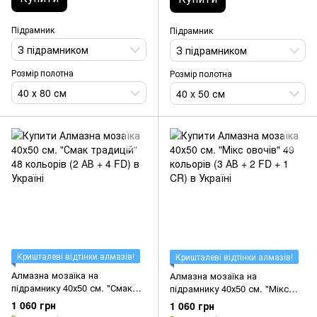
Підрамник
Підрамник
З підрамником
З підрамником
Розмір полотна
Розмір полотна
40 х 80 см
40 x 50 см
Кришталеві відтінки алмазів!
Кришталеві відтінки алмазів!
Алмазна мозаїка на
Алмазна мозаїка на
підрамнику 40х50 см. "Смак
підрамнику 40х50 см. "Мікс
традицій" 48 кольорів (2 АВ +
овочів" 49 кольорів (3 АВ + 2
1 060 грн
1 060 грн
4 FD)
FD + 1 CR)