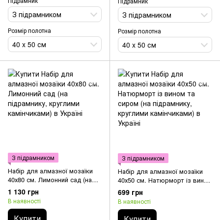
Підрамник
Підрамник
З підрамником
З підрамником
Розмір полотна
Розмір полотна
40 x 50 см
40 x 50 см
З підрамником
З підрамником
Набір для алмазної мозаїки
Набір для алмазної мозаїки
40х80 см. Лимонний сад (на
40х50 см. Натюрморт із вином
підрамнику, круглими
та сиром (на підрамнику,
1 130 грн
699 грн
камінчиками)
круглими камінчиками)
В наявності
В наявності
Купити
Купити