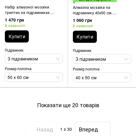
Набір алмазної мозаїки
Алмазна мозаїка на
триптих на підрамниках.
підрамнику 40х50 см.
Тільки кава 2х20х30 1х20х50
"Запашна лаванда" 47
1 470 грн
1 060 грн
кольорів (з спец. відтінками
В наявності
В наявності
алмазів 1 АВ + 3 FD + 1 CR + 1
GL)
Купити
Купити
Підрамник
Підрамник
З підрамником
З підрамником
Розмір полотна
Розмір полотна
50 х 60 см
40 х 50 см
Показати ще 20 товарів
Назад
Вперед
1
з 30