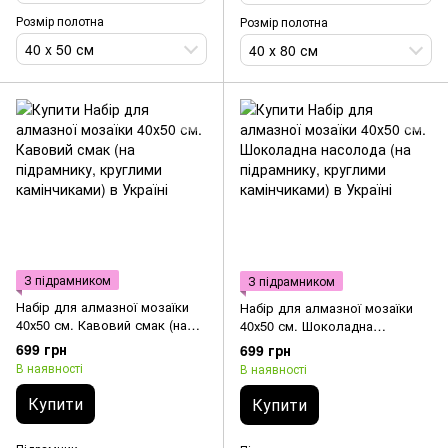
Розмір полотна
Розмір полотна
40 x 50 см
40 х 80 см
З підрамником
З підрамником
Набір для алмазної мозаїки
Набір для алмазної мозаїки
40х50 см. Кавовий смак (на
40х50 см. Шоколадна
підрамнику, круглими
насолода (на підрамнику,
699 грн
699 грн
камінчиками)
круглими камінчиками)
В наявності
В наявності
Купити
Купити