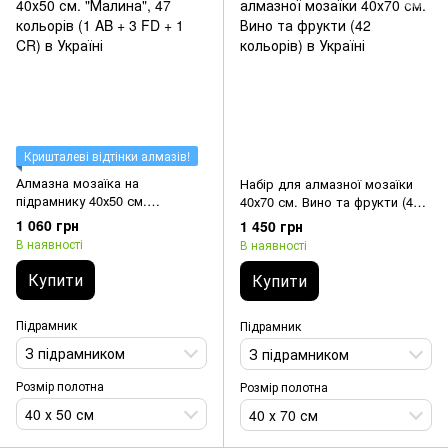
Кришталеві відтінки алмазів!
Алмазна мозаїка на
Набір для алмазної мозаїки
підрамнику 40х50 см.
40х70 см. Вино та фрукти (42
"Малина", 47 кольорів (1 AB +
кольорів)
1 060 грн
1 450 грн
3 FD + 1 CR)
В наявності
В наявності
Купити
Купити
Підрамник
Підрамник
З підрамником
З підрамником
Розмір полотна
Розмір полотна
40 х 50 см
40 х 70 см