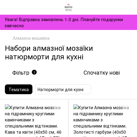
Увага! Відправка замовлень 1-3 дні. Плануйте подарунки
завчасно
Алмазна вишивка
Набори алмазної мозаїки
натюрморти для кухні
Фільтр
Спочатку нові
1
Тематика
Натюрморти для кухні