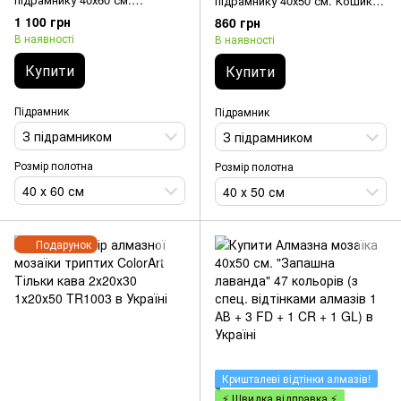
підрамнику 40х50 см. Кошик з
Натюрморт з виноградом (40
малиною (30 кольорів)
1 100 грн
860 грн
кольорів)
В наявності
В наявності
Купити
Купити
Підрамник
Підрамник
З підрамником
З підрамником
Розмір полотна
Розмір полотна
40 х 60 см
40 х 50 см
Подарунок
Кришталеві відтінки алмазів!
⚡ Швидка відправка ⚡