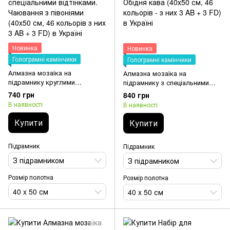
Новинка
Новинка
Голограмні камінчики
Голограмні камінчики
Алмазна мозаїка на
Алмазна мозаїка на
підрамнику круглими
підрамнику з спеціальними
камінчиками з спеціальними
відтінками. Обідня кава (40х50
740 грн
840 грн
відтінками. Чаювання з
см, 46 кольорів - з них 3 AB +
В наявності
В наявності
півоніями (40х50 см, 46
3 FD)
кольорів з них 3 AB + 3 FD)
Купити
Купити
Підрамник
Підрамник
З підрамником
З підрамником
Розмір полотна
Розмір полотна
40 x 50 см
40 x 50 см