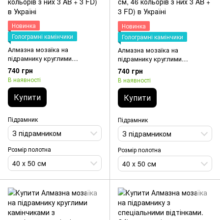
Новинка
Новинка
Голограмні камінчики
Голограмні камінчики
Алмазна мозаїка на
Алмазна мозаїка на
підрамнику круглими
підрамнику круглими
камінчиками з спеціальними
камінчиками з спеціальними
740 грн
740 грн
відтінками. Кава та квіти
відтінками. Золотисті гарбузи
В наявності
В наявності
(40х50 см, 46 кольорів з них 3
(40х50 см, 46 кольорів з них 3
AB + 3 FD)
AB + 3 FD)
Купити
Купити
Підрамник
Підрамник
З підрамником
З підрамником
Розмір полотна
Розмір полотна
40 x 50 см
40 x 50 см