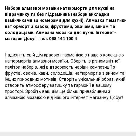
Набори алмазної мозаїки натюрморти для кухні на
підрамнику та без підрамника (набори викладки
камінчиками за номерами для кухні). Алмазка тематики
натюрморт з кавою, фруктами, овочами, вином та
солодощами. Алмазна мозаїка для кухні. Інтернет-
магазин Досуг, тел. 068 144 100 4
Надихніть свій дім красою і гармонією з нашою колекцією
натюрмортів алмазної мозаїки. Оберіть із різноманітної
палітри наборів, які відтворюють чарівні композиції з
фруктів, овочів, кави, солодощів, натюрмортів з вином та
інших природних мотивів. Створіть унікальний образ, який
створить атмосферу затишку та гармонії в вашому
просторі. Зробіть ваш дім ще більш привабливим з
алмазною мозаїкою від нашого інтернет-магазину Досуг!