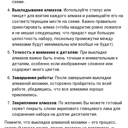
схеме.
Выкладывание алмазов
: Используйте стилус или
пинцет для взятия каждого алмаза и размещайте его на
соответствующем месте на схеме. Важно правильно
ориентировать алмаз (чтобы квадратик ровно ложился
и не мешал следующему, что придаст еще большую
целостность набору, поскольку промежутки между
алмазами будут минимальны или вообще не будет).
Точность и внимание к деталям
: При выкладке
алмазов важно быть очень точным и внимательным к
деталям, особенно если изображение сложное или
содержит много цветов.
Завершение работы
: После завершения выкладки
алмазной мозаики, осторожно пройдитесь по всей
работе, убедившись, что все алмазики хорошо
приклеились.
Закрепление алмазов
: По желанию Вы можете готовый
сюжет покрыть слоем акрилового глянцевого лака для
сохранения набора на долгие десятилетия.
Помните, что выкладка алмазной мозаики – это процесс,
который может занять время, поэтому не торопитесь и