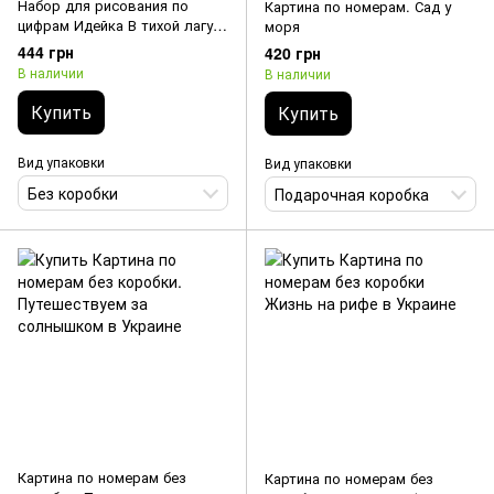
Набор для рисования по
Картина по номерам. Сад у
цифрам Идейка В тихой лагуне
моря
©BOND Tetiana 50 х 40 см
444 грн
420 грн
В наличии
В наличии
Купить
Купить
Вид упаковки
Вид упаковки
Без коробки
Подарочная коробка
Картина по номерам без
Картина по номерам без