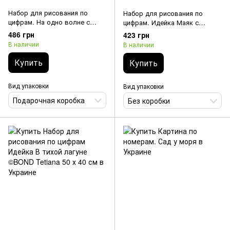
Набор для рисования по
Набор для рисования по
цифрам. На одно волне с
цифрам. Идейка Маяк с
акулой 40 х 50 см
лотосами ©Анна Кулик 30 х 40
486 грн
423 грн
см
В наличии
В наличии
Купить
Купить
Вид упаковки
Вид упаковки
Подарочная коробка
Без коробки